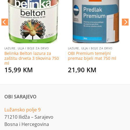
na
na
listu
listu
želja
želja
LAZURE, ULJA I BOJE ZA DRVO
LAZURE, ULJA I BOJE ZA DRVO
Belinka Belton lazura za
OBI Premium temeljni
zaštitu drveta 3 tikovina 750
premaz bijeli mat 750 ml
ml
15,99
KM
21,90
KM
OBI SARAJEVO
Lužansko polje 9
71210 Ilidža – Sarajevo
Bosna i Hercegovina