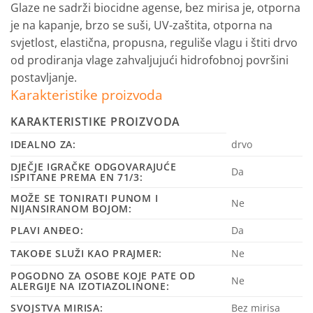
Glaze ne sadrži biocidne agense, bez mirisa je, otporna
je na kapanje, brzo se suši, UV-zaštita, otporna na
svjetlost, elastična, propusna, reguliše vlagu i štiti drvo
od prodiranja vlage zahvaljujući hidrofobnoj površini
postavljanje.
Karakteristike proizvoda
KARAKTERISTIKE PROIZVODA
IDEALNO ZA:
drvo
DJEČJE IGRAČKE ODGOVARAJUĆE
Da
ISPITANE PREMA EN 71/3:
MOŽE SE TONIRATI PUNOM I
Ne
NIJANSIRANOM BOJOM:
PLAVI ANĐEO:
Da
TAKOĐE SLUŽI KAO PRAJMER:
Ne
POGODNO ZA OSOBE KOJE PATE OD
Ne
ALERGIJE NA IZOTIAZOLINONE:
SVOJSTVA MIRISA:
Bez mirisa