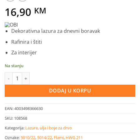
16,90
KM
Dekorativna lazura za dnevni boravak
Rafinira i štiti
Za interijer
Na stanju
OBI unutrasnja lazura za drvo breza 750 ml količina
DODAJ U KORPU
EAN:
4003498366630
SKU:
108568
Kategorija:
Lazure, ulja i boje za drvo
Oznake:
5010/22
,
5014/22
,
Flami
,
HWG 211