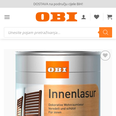
Skip
DOSTAVA na području cijele BiH!
to
content
Products
search
Dodaj
na
listu
želja