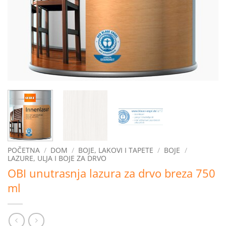
POČETNA
/
DOM
/
BOJE, LAKOVI I TAPETE
/
BOJE
/
LAZURE, ULJA I BOJE ZA DRVO
OBI unutrasnja lazura za drvo breza 750
ml