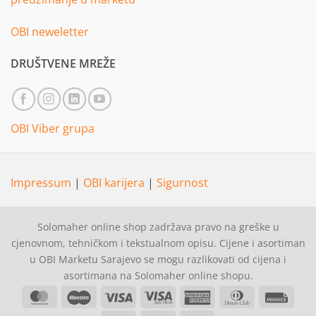
OBI neweletter
DRUŠTVENE MREŽE
OBI Viber grupa
Impressum
|
OBI karijera
|
Sigurnost
Solomaher online shop zadržava pravo na greške u
cjenovnom, tehničkom i tekstualnom opisu. Cijene i asortiman
u OBI Marketu Sarajevo se mogu razlikovati od cijena i
asortimana na Solomaher online shopu.
MasterCard
Maestro
Visa
Visa
American
Dinners
Invoi
Electron
Express
Club