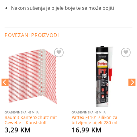
Nakon sušenja je bijele boje te se može bojiti
POVEZANI PROIZVODI
Dodaj
Dodaj
na
na
listu
listu
želja
želja
GRAĐEVINSKA HEMIJA
GRAĐEVINSKA HEMIJA
Baumit KantenSchutz mit
Pattex FT101 silikon za
Gewebe – Kunststoff
brtvljenje bijeli 280 ml
3,29
KM
16,99
KM