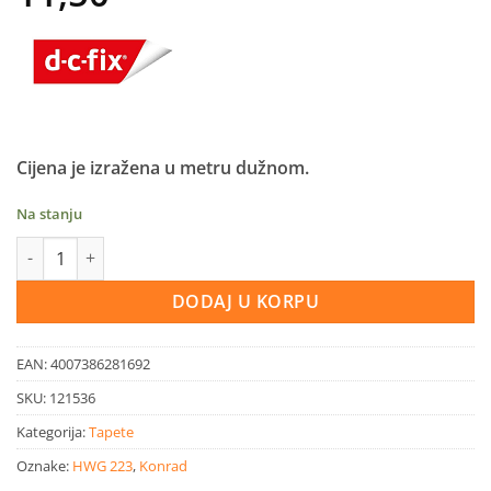
Cijena je izražena u metru dužnom.
Na stanju
d-c-fix® zidna obloga Ceramics Carrara količina
DODAJ U KORPU
EAN:
4007386281692
SKU:
121536
Kategorija:
Tapete
Oznake:
HWG 223
,
Konrad