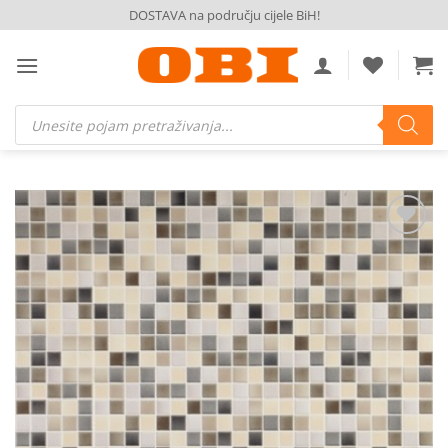
Skip
DOSTAVA na području cijele BiH!
to
content
Products
search
Dodaj
na
listu
želja