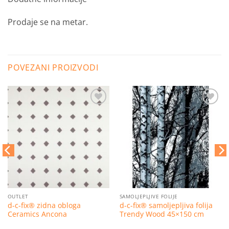
Prodaje se na metar.
POVEZANI PROIZVODI
Dodaj
Dodaj
na
na
listu
listu
želja
želja
OUTLET
SAMOLJEPLJIVE FOLIJE
d-c-fix® zidna obloga
d-c-fix® samoljepljiva folija
Ceramics Ancona
Trendy Wood 45×150 cm