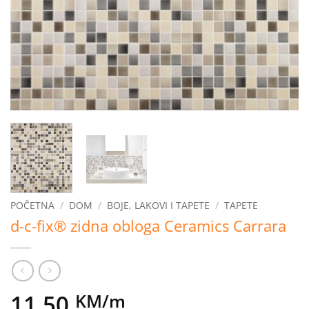
POČETNA
/
DOM
/
BOJE, LAKOVI I TAPETE
/
TAPETE
d-c-fix® zidna obloga Ceramics Carrara
11,50
KM
/m