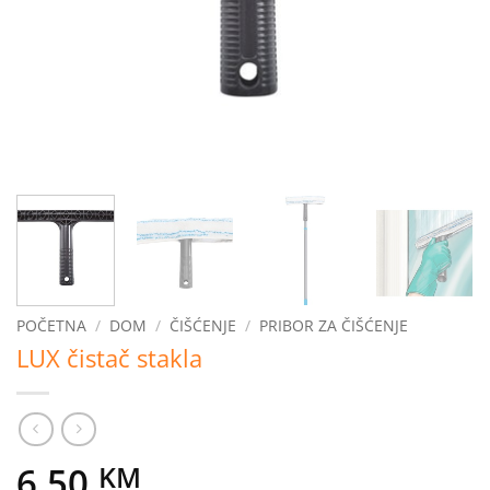
POČETNA
/
DOM
/
ČIŠĆENJE
/
PRIBOR ZA ČIŠĆENJE
LUX čistač stakla
6,50
KM