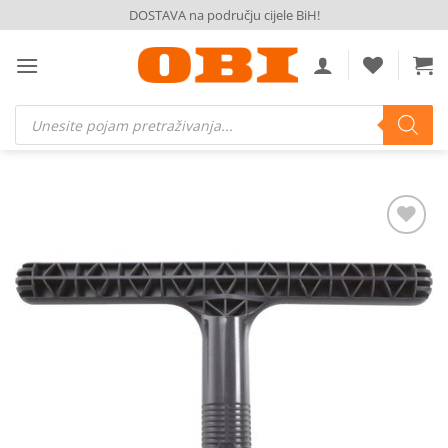
Skip
DOSTAVA na području cijele BiH!
to
content
Products
search
Dodaj
na
listu
želja