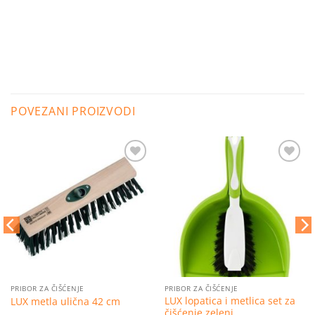
POVEZANI PROIZVODI
Dodaj
Dodaj
na
na
listu
listu
želja
želja
PRIBOR ZA ČIŠĆENJE
PRIBOR ZA ČIŠĆENJE
LUX lopatica i metlica set za
LUX metla ulična 42 cm
čišćenje zeleni