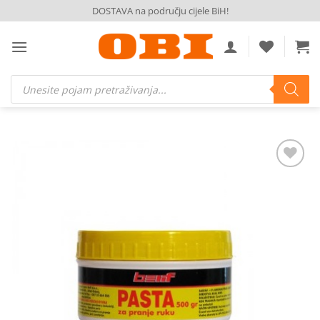
Skip
DOSTAVA na području cijele BiH!
to
content
Products
search
Dodaj
na
listu
želja