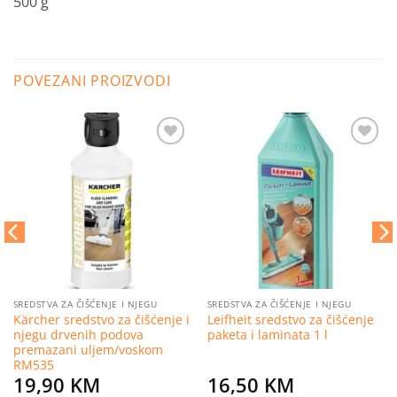
500 g
POVEZANI PROIZVODI
Dodaj
Dodaj
na
na
listu
listu
želja
želja
SREDSTVA ZA ČIŠĆENJE I NJEGU
SREDSTVA ZA ČIŠĆENJE I NJEGU
Kärcher sredstvo za čišćenje i
Leifheit sredstvo za čišćenje
njegu drvenih podova
paketa i laminata 1 l
premazani uljem/voskom
RM535
19,90
KM
16,50
KM