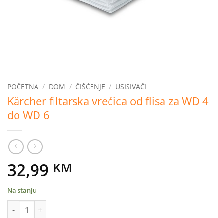
POČETNA
/
DOM
/
ČIŠĆENJE
/
USISIVAČI
Kärcher filtarska vrećica od flisa za WD 4
do WD 6
32,99
KM
Na stanju
Kärcher filtarska vrećica od flisa za WD 4 do WD 6 količina