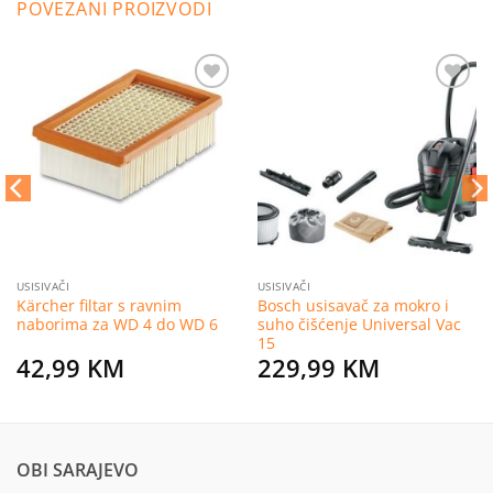
POVEZANI PROIZVODI
Dodaj
Dodaj
na
na
listu
listu
želja
želja
USISIVAČI
USISIVAČI
Kärcher filtar s ravnim
Bosch usisavač za mokro i
naborima za WD 4 do WD 6
suho čišćenje Universal Vac
15
42,99
KM
229,99
KM
OBI SARAJEVO