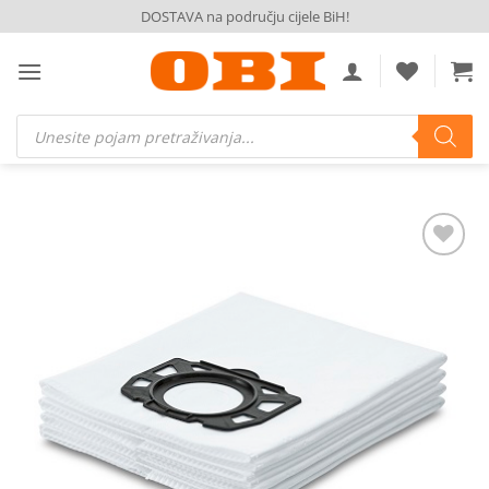
Skip
DOSTAVA na području cijele BiH!
to
content
Products
search
Dodaj
na
listu
želja