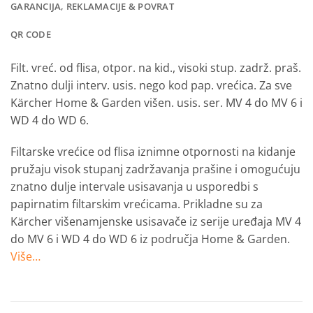
GARANCIJA, REKLAMACIJE & POVRAT
QR CODE
Filt. vreć. od flisa, otpor. na kid., visoki stup. zadrž. praš.
Znatno dulji interv. usis. nego kod pap. vrećica. Za sve
Kärcher Home & Garden višen. usis. ser. MV 4 do MV 6 i
WD 4 do WD 6.
Filtarske vrećice od flisa iznimne otpornosti na kidanje
pružaju visok stupanj zadržavanja prašine i omogućuju
znatno dulje intervale usisavanja u usporedbi s
papirnatim filtarskim vrećicama. Prikladne su za
Kärcher višenamjenske usisavače iz serije uređaja MV 4
do MV 6 i WD 4 do WD 6 iz područja Home & Garden.
Više…