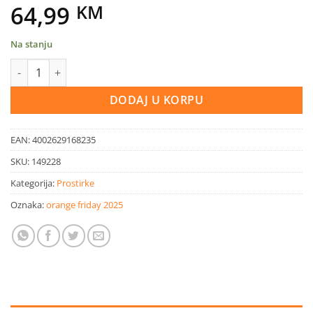
64,99
KM
Na stanju
Prostirka Miabella 50 x 150 cm Dreiecke Hellgrau količina
DODAJ U KORPU
EAN:
4002629168235
SKU:
149228
Kategorija:
Prostirke
Oznaka:
orange friday 2025