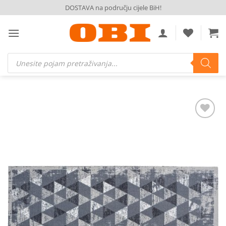
Skip
DOSTAVA na području cijele BiH!
to
content
Products
search
Dodaj
na
listu
želja