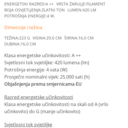
ENERGETSKI RAZRED:
A ++
VRSTA ŽARULJE:
FILAMENT
BOJA OSVJETLJENJA:
ZLATNI TON
LUMEN:
420 LM
POTROŠNJA ENERGIJE:
4 W.
Dimenzije i težina
TEŽINA:
223 G
VISINA:
29,0 CM
ŠIRINA:
16,0 CM
DUBINA:
16,0 CM
Klasa energetske učinkovitosti: A ++
Svjetlosni tok svjetiljke: 420 lumena (lm)
Potrošnja energije: 4 vata (W)
Prosječni nominalni vijek: 25.000 sati (h)
Objašnjenja prema smjernicama EU
Razred energetske učinkovitosti
Klasa energetske učinkovitosti na skali od A (vrlo
učinkovito) do G (manje učinkovito)
Svjetlosni tok svjetiljke