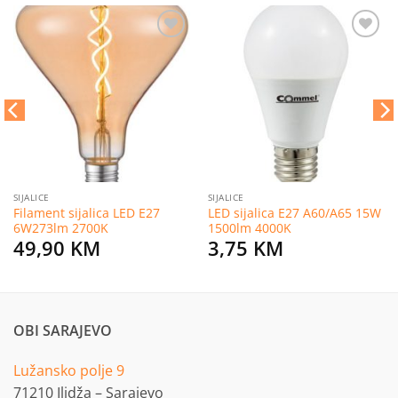
Dodaj
Dodaj
na
na
listu
listu
želja
želja
SIJALICE
SIJALICE
Filament sijalica LED E27
LED sijalica E27 A60/A65 15W
6W273lm 2700K
1500lm 4000K
49,90
KM
3,75
KM
OBI SARAJEVO
Lužansko polje 9
71210 Ilidža – Sarajevo