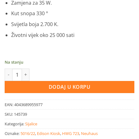
Zamjena za 35 W.
Kut snopa 330 °
Svijetla boja 2.700 K.
Životni vijek oko 25 000 sati
Na stanju
Filament sijalica LED E27 4W420lm 2700K količina
DODAJ U KORPU
EAN:
4043689955977
SKU:
145739
Kategorija:
Sijalice
Oznake:
5016/22
,
Edison Kiosk
,
HWG 723
,
Neuhaus