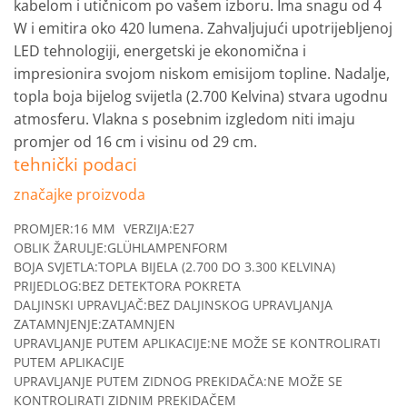
kabelom i utičnicom po vašem izboru.
Ima snagu od 4
W i emitira oko 420 lumena.
Zahvaljujući upotrijebljenoj
LED tehnologiji, energetski je ekonomična i
impresionira svojom niskom emisijom topline.
Nadalje,
topla boja bijelog svijetla (2.700 Kelvina) stvara ugodnu
atmosferu.
Vlakna s posebnim izgledom niti imaju
promjer od 16 cm i visinu od 29 cm.
tehnički podaci
značajke proizvoda
PROMJER:
16 MM
VERZIJA:
E27
OBLIK ŽARULJE:
GLÜHLAMPENFORM
BOJA SVJETLA:
TOPLA BIJELA (2.700 DO 3.300 KELVINA)
PRIJEDLOG:
BEZ DETEKTORA POKRETA
DALJINSKI UPRAVLJAČ:
BEZ DALJINSKOG UPRAVLJANJA
ZATAMNJENJE:
ZATAMNJEN
UPRAVLJANJE PUTEM APLIKACIJE:
NE MOŽE SE KONTROLIRATI
PUTEM APLIKACIJE
UPRAVLJANJE PUTEM ZIDNOG PREKIDAČA:
NE MOŽE SE
KONTROLIRATI ZIDNIM PREKIDAČEM