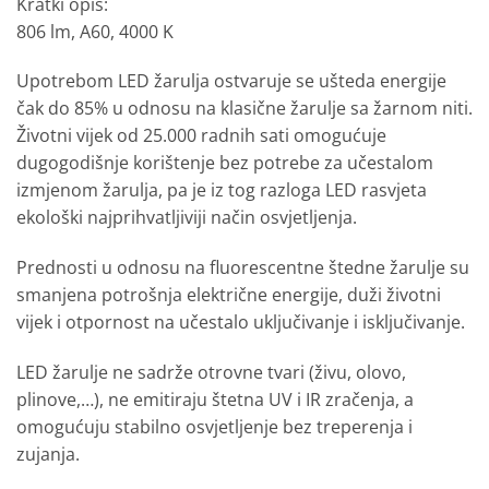
Kratki opis:
806 lm, A60, 4000 K
Upotrebom LED žarulja ostvaruje se ušteda energije
čak do 85% u odnosu na klasične žarulje sa žarnom niti.
Životni vijek od 25.000 radnih sati omogućuje
dugogodišnje korištenje bez potrebe za učestalom
izmjenom žarulja, pa je iz tog razloga LED rasvjeta
ekološki najprihvatljiviji način osvjetljenja.
Prednosti u odnosu na fluorescentne štedne žarulje su
smanjena potrošnja električne energije, duži životni
vijek i otpornost na učestalo uključivanje i isključivanje.
LED žarulje ne sadrže otrovne tvari (živu, olovo,
plinove,…), ne emitiraju štetna UV i IR zračenja, a
omogućuju stabilno osvjetljenje bez treperenja i
zujanja.