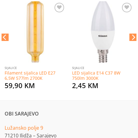
Dodaj
Dodaj
na
na
listu
listu
želja
želja
SIJALICE
SIJALICE
Filament sijalica LED E27
LED sijalica E14 C37 8W
6,5W 577lm 2700K
750lm 3000K
59,90
KM
2,45
KM
OBI SARAJEVO
Lužansko polje 9
71210 Ilidža – Sarajevo