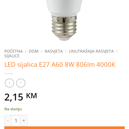
POČETNA
/
DOM
/
RASVJETA
/
UNUTRAŠNJA RASVJETA
/
SIJALICE
LED sijalica E27 A60 8W 806lm 4000K
2,15
KM
Na stanju
LED sijalica E27 A60 8W 806lm 4000K količina