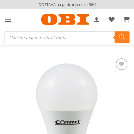
Skip
DOSTAVA na području cijele BiH!
to
content
Products
search
Dodaj
na
listu
želja