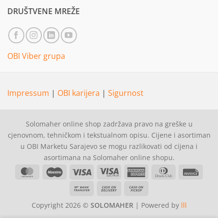
DRUŠTVENE MREŽE
OBI Viber grupa
Impressum
|
OBI karijera
|
Sigurnost
Solomaher online shop zadržava pravo na greške u
cjenovnom, tehničkom i tekstualnom opisu. Cijene i asortiman
u OBI Marketu Sarajevo se mogu razlikovati od cijena i
asortimana na Solomaher online shopu.
MasterCard
Maestro
Visa
Visa
American
Dinners
Invoi
Electron
Express
Club
Bank
Cash
Cash
Transfer
On
on
Copyright 2026 ©
SOLOMAHER
| Powered by
lll
Delivery
Pickup