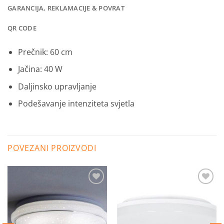
GARANCIJA, REKLAMACIJE & POVRAT
QR CODE
Prečnik: 60 cm
Jačina: 40 W
Daljinsko upravljanje
Podešavanje intenziteta svjetla
POVEZANI PROIZVODI
Dodaj
Dodaj
na
na
listu
listu
želja
želja