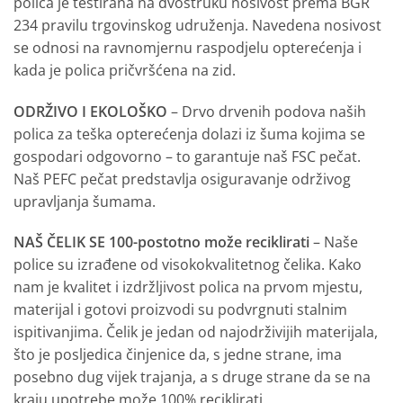
polica je testirana na dvostruku nosivost prema BGR
234 pravilu trgovinskog udruženja. Navedena nosivost
se odnosi na ravnomjernu raspodjelu opterećenja i
kada je polica pričvršćena na zid.
ODRŽIVO I EKOLOŠKO
– Drvo drvenih podova naših
polica za teška opterećenja dolazi iz šuma kojima se
gospodari odgovorno – to garantuje naš FSC pečat.
Naš PEFC pečat predstavlja osiguravanje održivog
upravljanja šumama.
NAŠ ČELIK SE 100-postotno može reciklirati
– Naše
police su izrađene od visokokvalitetnog čelika. Kako
nam je kvalitet i izdržljivost polica na prvom mjestu,
materijal i gotovi proizvodi su podvrgnuti stalnim
ispitivanjima. Čelik je jedan od najodrživijih materijala,
što je posljedica činjenice da, s jedne strane, ima
posebno dug vijek trajanja, a s druge strane da se na
kraju upotrebe može 100% reciklirati.