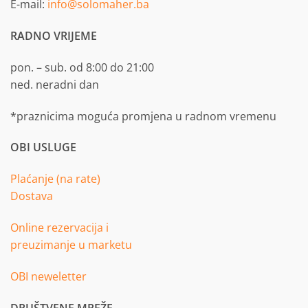
E-mail:
info@solomaher.ba
RADNO VRIJEME
pon. – sub. od 8:00 do 21:00
ned. neradni dan
*praznicima moguća promjena u radnom vremenu
OBI USLUGE
Plaćanje (na rate)
Dostava
Online rezervacija i
preuzimanje u marketu
OBI neweletter
DRUŠTVENE MREŽE