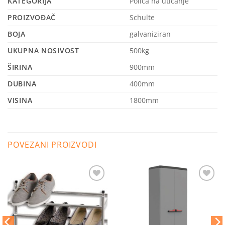
KATEGORIJA
Polica na uticanje
PROIZVOĐAČ
Schulte
BOJA
galvaniziran
UKUPNA NOSIVOST
500kg
ŠIRINA
900mm
DUBINA
400mm
VISINA
1800mm
POVEZANI PROIZVODI
Dodaj
Dodaj
na
na
listu
listu
želja
želja