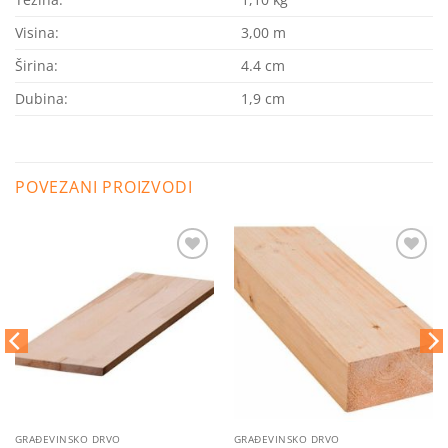
Visina:
3,00 m
Širina:
4.4 cm
Dubina:
1,9 cm
POVEZANI PROIZVODI
Dodaj
Dodaj
na
na
listu
listu
želja
želja
GRAĐEVINSKO DRVO
GRAĐEVINSKO DRVO