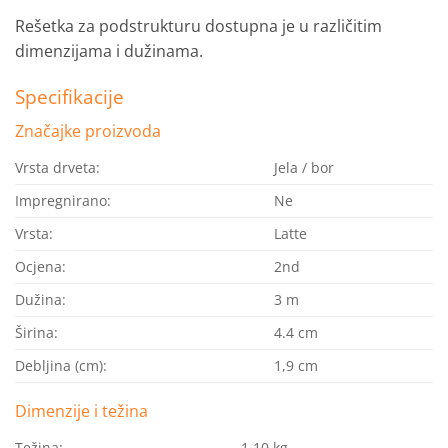
Rešetka za podstrukturu dostupna je u različitim
dimenzijama i dužinama.
Specifikacije
Značajke proizvoda
Vrsta drveta:
Jela / bor
Impregnirano:
Ne
Vrsta:
Latte
Ocjena:
2nd
Dužina:
3 m
Širina:
4.4 cm
Debljina (cm):
1,9 cm
Dimenzije i težina
Težina:
1,10 kg