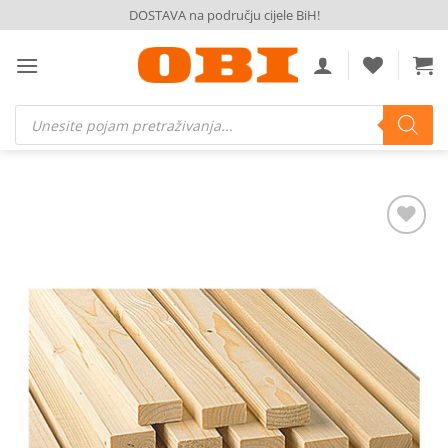
Skip
DOSTAVA na području cijele BiH!
to
content
Products
search
Dodaj
na
listu
želja