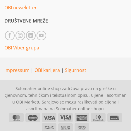
OBI neweletter
DRUŠTVENE MREŽE
OBI Viber grupa
Impressum
|
OBI karijera
|
Sigurnost
Solomaher online shop zadržava pravo na greške u
cjenovnom, tehničkom i tekstualnom opisu. Cijene i asortiman
u OBI Marketu Sarajevo se mogu razlikovati od cijena i
asortimana na Solomaher online shopu.
MasterCard
Maestro
Visa
Visa
American
Dinners
Invoi
Electron
Express
Club
Bank
Cash
Cash