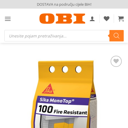
Skip
DOSTAVA na području cijele BiH!
to
content
Products
search
Dodaj
na
listu
želja