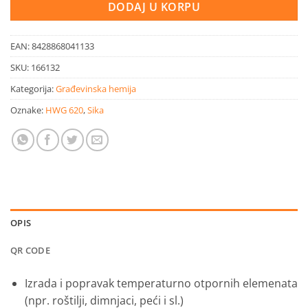
DODAJ U KORPU
EAN:
8428868041133
SKU:
166132
Kategorija:
Građevinska hemija
Oznake:
HWG 620
,
Sika
OPIS
QR CODE
Izrada i popravak temperaturno otpornih elemenata
(npr. roštilji, dimnjaci, peći i sl.)