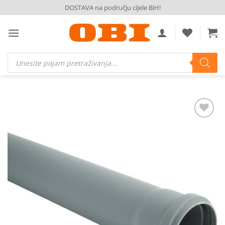
Skip
DOSTAVA na području cijele BiH!
to
content
Products
search
Dodaj
na
listu
želja