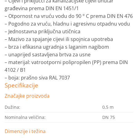
– Cijevi i priključci za kanalizacijske cijevi unutar
građevina prema DIN EN 1451/1
– Otpornost na vruću vodu do 90 ° C prema DIN EN 476
– Pogodno za vruću, hladnu i agresivnu otpadnu vodu
– Jednostavna priključna utičnica
– Mazivo za spajanje cijevi ili spojnica upotreba
– brza i efikasna ugradnja s laganim nagibom
– unaprijed sastavljena brtva za usne
– materijal: vatrootporni polipropilen (PP) prema DIN
4102 / B1
– boja: prašno siva RAL 7037
Specifikacije
Značajke proizvoda
Dužina:
0,5 m
Nominalna veličina:
DN 75
Dimenzije i težina