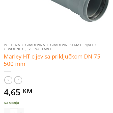
POČETNA
/
GRAĐEVINA
/
GRAĐEVINSKI MATERIJALI
/
ODVODNE CIJEVI I NASTAVCI
Marley HT cijev sa priključkom DN 75
500 mm
4,65
KM
Na stanju
Marley HT cijev sa priključkom DN 75 500 mm količina