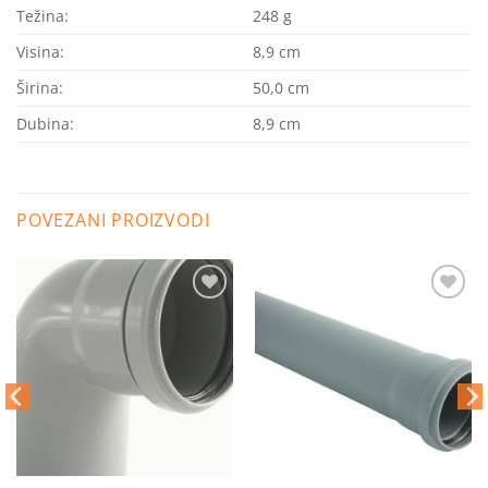
Težina:
248
g
Visina:
8,9
cm
Širina:
50,0
cm
Dubina:
8,9
cm
POVEZANI PROIZVODI
Dodaj
Dodaj
na
na
listu
listu
želja
želja