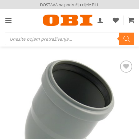
Skip
DOSTAVA na području cijele BiH!
to
content
Products
search
Dodaj
na
listu
želja