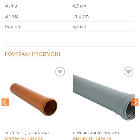
Visina:
4,5
cm
Širina:
11,0
cm
Dubina:
5,0
cm
POVEZANI PROIZVODI
Dodaj
Dodaj
na
na
listu
listu
želja
želja
ODVODNE CIJEVI I NASTAVCI
ODVODNE CIJEVI I NASTAVCI
Marley KG cijev za
Marley HT cijev sa