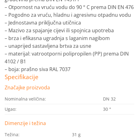
– Otpornost na vruću vodu do 90 ° C prema DIN EN 476
– Pogodno za vruću, hladnu i agresivnu otpadnu vodu
– Jednostavna priključna utičnica
– Mazivo za spajanje cijevi ili spojnica upotreba
– brza i efikasna ugradnja s laganim nagibom
– unaprijed sastavljena brtva za usne
– materijal: vatrootporni polipropilen (PP) prema DIN
4102 / B1
– boja: prašno siva RAL 7037
Specifikacije
Značajke proizvoda
Nominalna veličina:
DN 32
Ugao:
30 °
Dimenzije i težina
Težina:
31
g