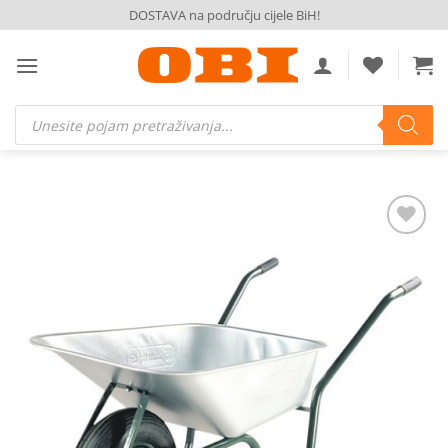
Skip
DOSTAVA na području cijele BiH!
to
content
Products
search
Dodaj
na
listu
želja