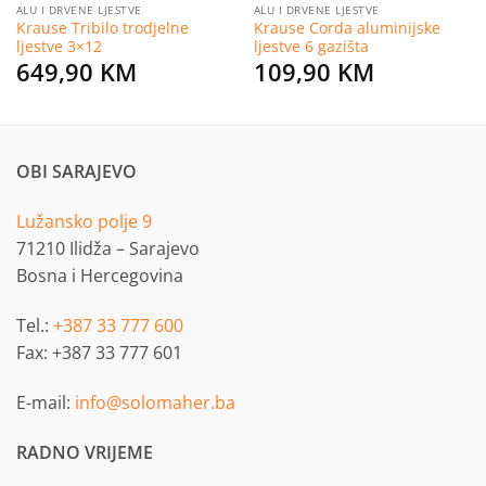
ALU I DRVENE LJESTVE
ALU I DRVENE LJESTVE
Krause Tribilo trodjelne
Krause Corda aluminijske
ljestve 3×12
ljestve 6 gazišta
649,90
KM
109,90
KM
OBI SARAJEVO
Lužansko polje 9
71210 Ilidža – Sarajevo
Bosna i Hercegovina
Tel.:
+387 33 777 600
Fax: +387 33 777 601
E-mail:
info@solomaher.ba
RADNO VRIJEME