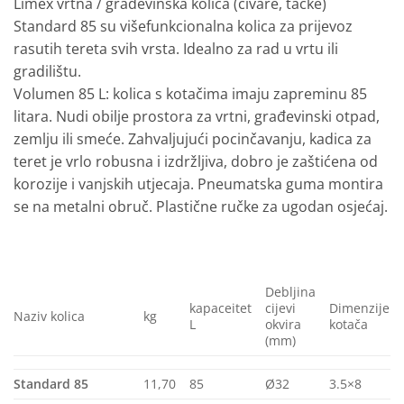
Limex vrtna / građevinska kolica (civare, tačke)
Standard 85 su višefunkcionalna kolica za prijevoz
rasutih tereta svih vrsta. Idealno za rad u vrtu ili
gradilištu.
Volumen 85 L: kolica s kotačima imaju zapreminu 85
litara. Nudi obilje prostora za vrtni, građevinski otpad,
zemlju ili smeće. Zahvaljujući pocinčavanju, kadica za
teret je vrlo robusna i izdržljiva, dobro je zaštićena od
korozije i vanjskih utjecaja. Pneumatska guma montira
se na metalni obruč. Plastične ručke za ugodan osjećaj.
Debljina
kapaceitet
cijevi
Dimenzije
Naziv kolica
kg
L
okvira
kotača
(mm)
Standard 85
11,70
85
Ø32
3.5×8