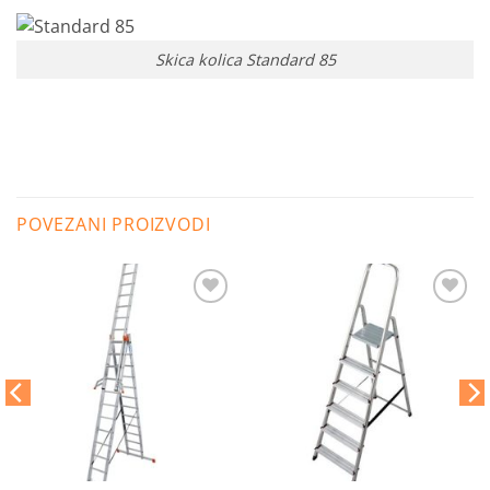
Skica kolica Standard 85
POVEZANI PROIZVODI
Dodaj
Dodaj
na
na
listu
listu
želja
želja