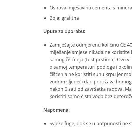
Osnova: mješavina cementa s minera
Boja: grafitna
Upute za uporabu:
Zamiješajte odmjerenu količinu CE 40
miješanje smjese nikada ne koristite 
samog čišćenja (test prstima). Ovo vri
o samoj temperaturi podloge i okoli
čišćenja ne koristiti suhu krpu jer m
vodom sljedeći dan podržava homogen
nakon 6 sati od završetka radova. M
koristiti samo čista voda bez deter
Napomena:
Svježe fuge, dok se u potpunosti ne s