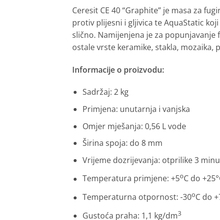
Ceresit CE 40 “Graphite” je masa za fugi
protiv plijesni i gljivica te AquaStatic k
slično. Namijenjena je za popunjavanje f
ostale vrste keramike, stakla, mozaika
Informacije o proizvodu:
Sadržaj: 2 kg
Primjena: unutarnja i vanjska
Omjer mješanja: 0,56 L vode
Širina spoja: do 8 mm
Vrijeme dozrijevanja: otprilike 3 min
o
Temperatura primjene: +5
C do +25°
o
Temperaturna otpornost: -30
C do +
3
Gustoća praha: 1,1 kg/dm