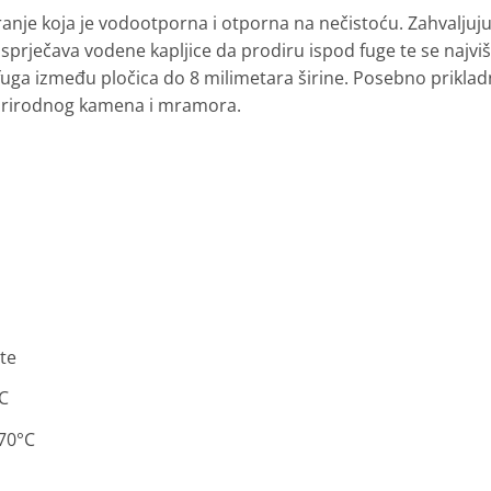
ranje koja je vodootporna i otporna na nečistoću. Zahvaljujuć
oji sprječava vodene kapljice da prodiru ispod fuge te se najv
uga između pločica do 8 milimetara širine. Posebno prikladn
, prirodnog kamena i mramora.
ute
C
70°C