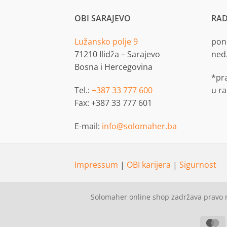
OBI SARAJEVO
RAD
Lužansko polje 9
pon.
71210 Ilidža – Sarajevo
ned
Bosna i Hercegovina
*pr
Tel.:
+387 33 777 600
u r
Fax: +387 33 777 601
E-mail:
info@solomaher.ba
Impressum
|
OBI karijera
|
Sigurnost
Solomaher online shop zadržava pravo n
M