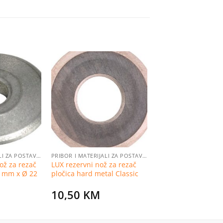
Dodaj
Dodaj
na
na
listu
listu
želja
želja
PRIBOR I MATERIJALI ZA POSTAVLJANJE PLOČICA
PRIBOR I MATERIJALI ZA POSTAVLJANJE PLOČICA
ož za rezač
LUX rezervni nož za rezač
5 mm x Ø 22
pločica hard metal Classic
10,50
KM