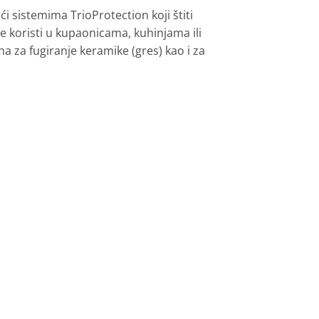
i sistemima TrioProtection koji štiti
iše koristi u kupaonicama, kuhinjama ili
a za fugiranje keramike (gres) kao i za