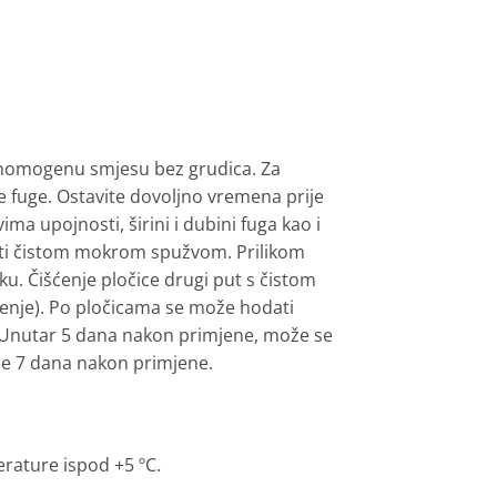
e homogenu smjesu bez grudica. Za
e fuge. Ostavite dovoljno vremena prije
ma upojnosti, širini i dubini fuga kao i
niti čistom mokrom spužvom. Prilikom
u. Čišćenje pločice drugi put s čistom
enje). Po pločicama se može hodati
. Unutar 5 dana nakon primjene, može se
že 7 dana nakon primjene.
erature ispod +5 ºC.