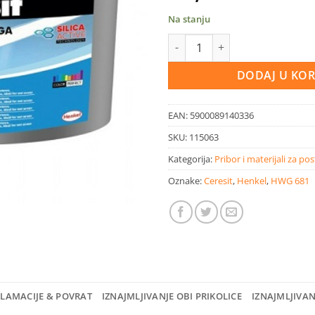
Na stanju
Ceresit CE 40 fleksibilna masa z
DODAJ U KO
EAN:
5900089140336
SKU:
115063
Kategorija:
Pribor i materijali za pos
Oznake:
Ceresit
,
Henkel
,
HWG 681
KLAMACIJE & POVRAT
IZNAJMLJIVANJE OBI PRIKOLICE
IZNAJMLJIVA