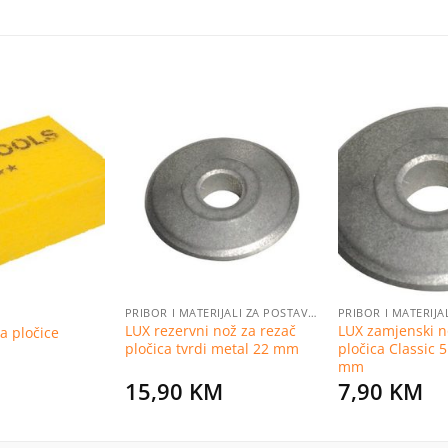
Dodaj
Dodaj
na
na
listu
listu
želja
želja
PRIBOR I MATERIJALI ZA POSTAVLJANJE PLOČICA
LUX rezervni nož za rezač
LUX zamjenski n
a pločice
pločica tvrdi metal 22 mm
pločica Classic 
mm
15,90
KM
7,90
KM