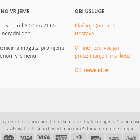
NO VRIJEME
OBI USLUGE
 – sub. od 8:00 do 21:00
Plaćanje (na rate)
. neradni dan
Dostava
aznicima moguća promjena
Online rezervacija i
adnom vremenu
preuzimanje u marketu
OBI neweletter
a greške u cjenovnom, tehničkom i tekstualnom opisu. Cijene i a
razlikovati od cijena i asortimana na Solomaher online shopu.
asterCard
Maestro
Visa
Visa
American
Dinners
Invoice
Bank
C