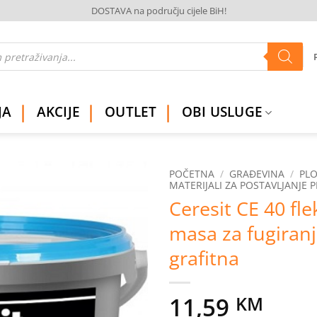
DOSTAVA na području cijele BiH!
JA
AKCIJE
OUTLET
OBI USLUGE
POČETNA
/
GRAĐEVINA
/
PLO
MATERIJALI ZA POSTAVLJANJE 
Ceresit CE 40 fle
Dodaj
na
masa za fugiranj
listu
želja
grafitna
11,59
KM