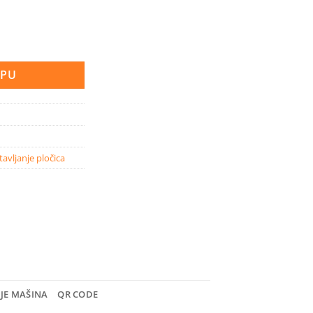
a fugiranje 2 kg, grafitna količina
RPU
tavljanje pločica
NJE MAŠINA
QR CODE