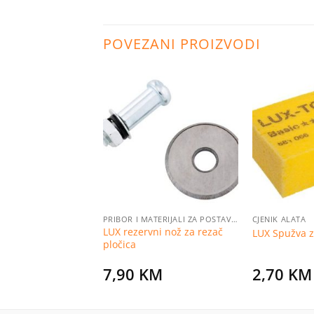
POVEZANI PROIZVODI
Dodaj
Dodaj
na
na
listu
listu
želja
želja
PRIBOR I MATERIJALI ZA POSTAVLJANJE PLOČICA
PRIBOR I MATERIJALI ZA POSTAVLJANJE PLOČICA
CJENIK ALATA
 25 sanitarni
LUX rezervni nož za rezač
LUX Spužva z
0 ml, jasmin 40
pločica
KM
7,90
KM
2,70
KM