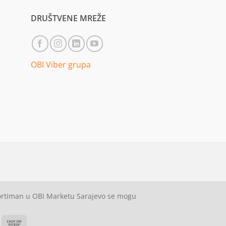
DRUŠTVENE MREŽE
OBI Viber grupa
sortiman u OBI Marketu Sarajevo se mogu
ash
Cash