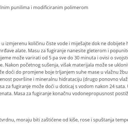
lnim punilima i modificiranim polimerom
 u izmjerenu količinu čiste vode i miješajte dok ne dobijet
hrđave alate. Masu za fugiranje nanesite gleterom i popunit
jeme može varirati od 5 pa sve do 30 minuta i ovisi o svojstvi
ne. Nakon početnog sušenja, višak materijala može se uklo
ože doći do promjene boje trljanjem suhe mase u vlažnu žbuk
ost površine i mineralnu hidrataciju (drugo ponovno vlaž
asa za fugiranje može doći u doticaj s vodom nakon 24 sata
dženata. Masa za fugiranje konačnu vodonepropusnost posti
tvrdnu, moraju biti zaštićene od kiše, rose i spuštanja temp