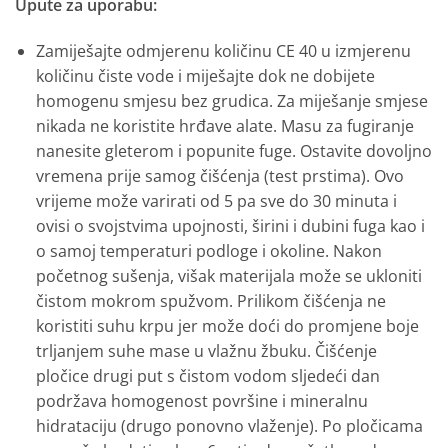
Upute za uporabu:
Zamiješajte odmjerenu količinu CE 40 u izmjerenu
količinu čiste vode i miješajte dok ne dobijete
homogenu smjesu bez grudica. Za miješanje smjese
nikada ne koristite hrđave alate. Masu za fugiranje
nanesite gleterom i popunite fuge. Ostavite dovoljno
vremena prije samog čišćenja (test prstima). Ovo
vrijeme može varirati od 5 pa sve do 30 minuta i
ovisi o svojstvima upojnosti, širini i dubini fuga kao i
o samoj temperaturi podloge i okoline. Nakon
početnog sušenja, višak materijala može se ukloniti
čistom mokrom spužvom. Prilikom čišćenja ne
koristiti suhu krpu jer može doći do promjene boje
trljanjem suhe mase u vlažnu žbuku. Čišćenje
pločice drugi put s čistom vodom sljedeći dan
podržava homogenost površine i mineralnu
hidrataciju (drugo ponovno vlaženje). Po pločicama