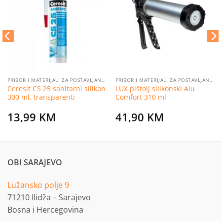
na
na
listu
listu
želja
želja
PRIBOR I MATERIJALI ZA POSTAVLJANJE PLOČICA
PRIBOR I MATERIJALI ZA POSTAVLJANJE PLOČICA
Ceresit CS 25 sanitarni silikon
LUX pištolj silikonski Alu
300 ml, transparenti
Comfort 310 ml
13,99
KM
41,90
KM
OBI SARAJEVO
Lužansko polje 9
71210 Ilidža – Sarajevo
Bosna i Hercegovina