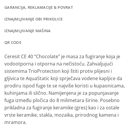
GARANCIJA, REKLAMACIJE & POVRAT
IZNAJMLJIVANJE OBI PRIKOLICE
IZNAJMLJIVANJE MAŠINA
QR CODE
Ceresit CE 40 “Chocolate” je masa za fugiranje koja je
vodootporna i otporna na nečistoću. Zahvaljujući
sistemima TrioProtection koji štiti protiv plijesni i
gljivica te AquaStatic koji sprječava vodene kapljice da
prodiru ispod fuge te se najviše koristi u kupaonicama,
kuhinjama ili slično. Namijenjena je za popunjavanje
fuga između pločica do 8 milimetara širine. Posebno
prikladna za fugiranje keramike (gres) kao i za ostale
vrste keramike, stakla, mozaika, prirodnog kamena i
mramora.