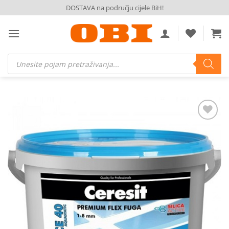
Skip
DOSTAVA na području cijele BiH!
to
content
Products
search
Dodaj
na
listu
želja