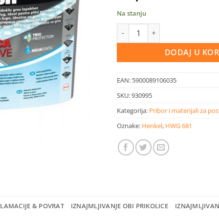
Na stanju
Ceresit CE 40 masa za fugiranj
DODAJ U KO
EAN:
5900089106035
SKU:
930995
Kategorija:
Pribor i materijali za pos
Oznake:
Henkel
,
HWG 681
KLAMACIJE & POVRAT
IZNAJMLJIVANJE OBI PRIKOLICE
IZNAJMLJIVA