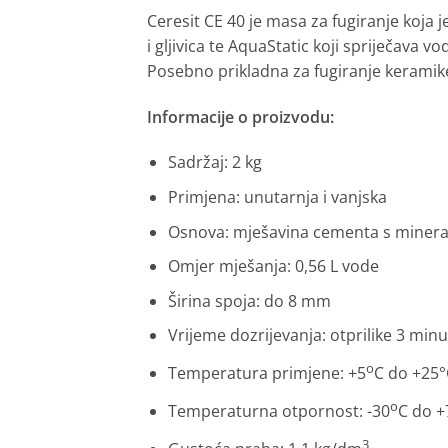
Ceresit CE 40 je masa za fugiranje koja j
i gljivica te AquaStatic koji spriječava 
Posebno prikladna za fugiranje keramike
Informacije o proizvodu:
Sadržaj: 2 kg
Primjena: unutarnja i vanjska
Osnova: mješavina cementa s minera
Omjer mješanja: 0,56 L vode
Širina spoja: do 8 mm
Vrijeme dozrijevanja: otprilike 3 min
o
Temperatura primjene: +5
C do +25°
o
Temperaturna otpornost: -30
C do +
3