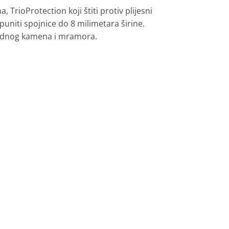
TrioProtection koji štiti protiv plijesni
puniti spojnice do 8 milimetara širine.
irodnog kamena i mramora.