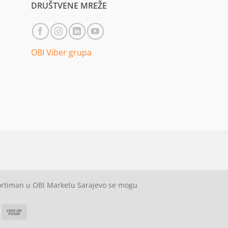
DRUŠTVENE MREŽE
OBI Viber grupa
sortiman u OBI Marketu Sarajevo se mogu
ash
Cash
On
on