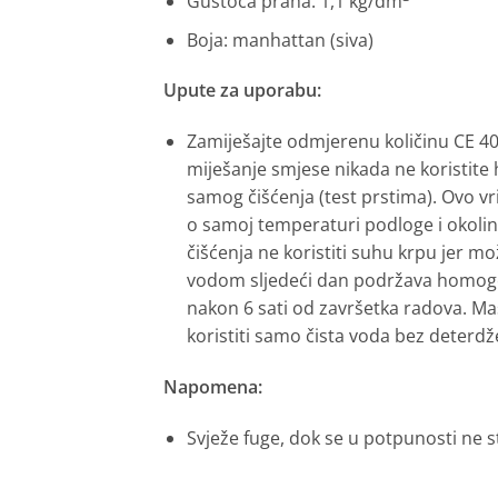
Gustoća praha: 1,1 kg/dm
Boja: manhattan (siva)
Upute za uporabu:
Zamiješajte odmjerenu količinu CE 40
miješanje smjese nikada ne koristite 
samog čišćenja (test prstima). Ovo vri
o samoj temperaturi podloge i okoli
čišćenja ne koristiti suhu krpu jer m
vodom sljedeći dan podržava homogen
nakon 6 sati od završetka radova. M
koristiti samo čista voda bez deter
Napomena:
Svježe fuge, dok se u potpunosti ne s