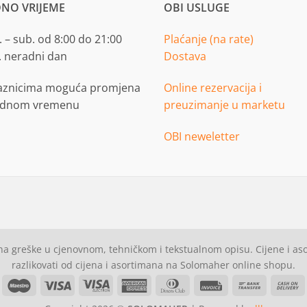
NO VRIJEME
OBI USLUGE
 – sub. od 8:00 do 21:00
Plaćanje (na rate)
. neradni dan
Dostava
aznicima moguća promjena
Online rezervacija i
adnom vremenu
preuzimanje u marketu
OBI neweletter
a greške u cjenovnom, tehničkom i tekstualnom opisu. Cijene i a
razlikovati od cijena i asortimana na Solomaher online shopu.
asterCard
Maestro
Visa
Visa
American
Dinners
Invoice
Bank
C
Electron
Express
Club
Transfer