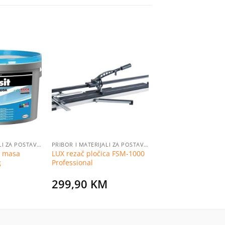
Dodaj
Dodaj
na
na
listu
listu
želja
želja
PRIBOR I MATERIJALI ZA POSTAVLJANJE PLOČICA
PRIBOR I MATERIJALI ZA POSTAVLJANJE PLOČICA
g masa
LUX rezač pločica FSM-1000
g
Professional
299,90
KM