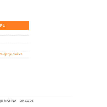
e 10 2 kg, manhattan količina
RPU
tavljanje pločica
NJE MAŠINA
QR CODE