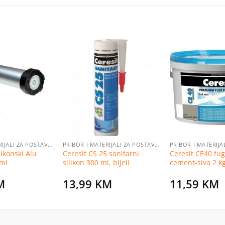
Dodaj
Dodaj
na
na
listu
listu
želja
želja
PRIBOR I MATERIJALI ZA POSTAVLJANJE PLOČICA
PRIBOR I MATERIJALI ZA POSTAVLJANJE PLOČICA
likonski Alu
Ceresit CS 25 sanitarni
Ceresit CE40 fu
 ml
silikon 300 ml, bijeli
cement-siva 2 k
M
13,99
KM
11,59
KM