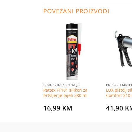
POVEZANI PROIZVODI
Dodaj
Dodaj
na
na
listu
listu
želja
želja
PRIBOR I MATERIJALI ZA POSTAVLJANJE PLOČICA
GRAĐEVINSKA HEMIJA
esit fleksibilno
Pattex FT101 silikon za
LUX pištolj si
a keramiku CM16 25
brtvljenje bijeli 280 ml
Comfort 310
KM
16,99
KM
41,90
K