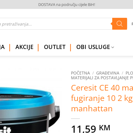
DOSTAVA na području cijele BiH!
JA
AKCIJE
OUTLET
OBI USLUGE
POČETNA
/
GRAĐEVINA
/
PLO
MATERIJALI ZA POSTAVLJANJE 
Ceresit CE 40 ma
Dodaj
na
fugiranje 10 2 kg
listu
želja
manhattan
11,59
KM