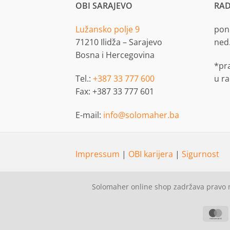
OBI SARAJEVO
RAD
Lužansko polje 9
pon.
71210 Ilidža – Sarajevo
ned
Bosna i Hercegovina
*pr
Tel.:
+387 33 777 600
u r
Fax: +387 33 777 601
E-mail:
info@solomaher.ba
Impressum
|
OBI karijera
|
Sigurnost
Solomaher online shop zadržava pravo n
M