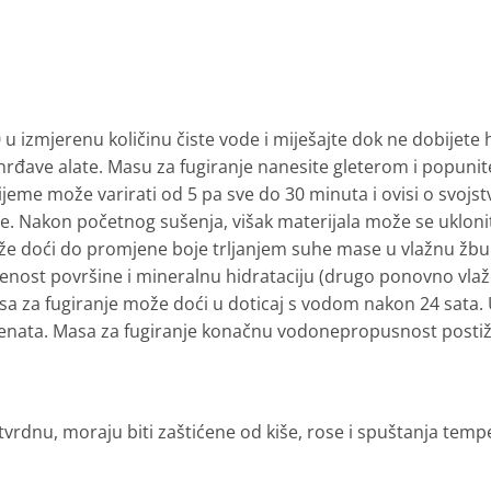
 u izmjerenu količinu čiste vode i miješajte dok ne dobijet
hrđave alate. Masu za fugiranje nanesite gleterom i popunit
jeme može varirati od 5 pa sve do 30 minuta i ovisi o svojstvi
ne. Nakon početnog sušenja, višak materijala može se uklo
ože doći do promjene boje trljanjem suhe mase u vlažnu žbuk
ost površine i mineralnu hidrataciju (drugo ponovno vlaž
asa za fugiranje može doći u doticaj s vodom nakon 24 sata
dženata. Masa za fugiranje konačnu vodonepropusnost posti
tvrdnu, moraju biti zaštićene od kiše, rose i spuštanja temp