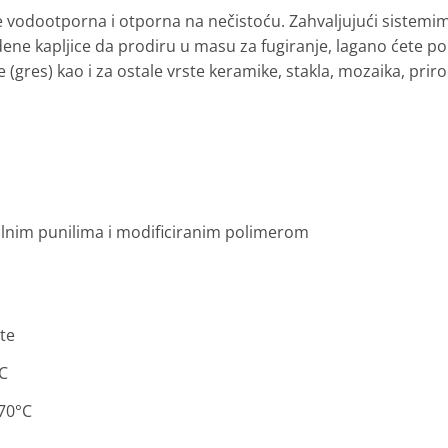
e vodootporna i otporna na nečistoću. Zahvaljujući sistemima, 
vodene kapljice da prodiru u masu za fugiranje, lagano ćete po
 (gres) kao i za ostale vrste keramike, stakla, mozaika, pr
lnim punilima i modificiranim polimerom
ute
C
70°C