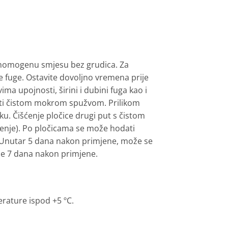
e homogenu smjesu bez grudica. Za
e fuge. Ostavite dovoljno vremena prije
ma upojnosti, širini i dubini fuga kao i
niti čistom mokrom spužvom. Prilikom
u. Čišćenje pločice drugi put s čistom
enje). Po pločicama se može hodati
. Unutar 5 dana nakon primjene, može se
že 7 dana nakon primjene.
erature ispod +5 ºC.