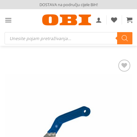
Skip
DOSTAVA na području cijele BiH!
to
content
Products
search
Dodaj
na
listu
želja