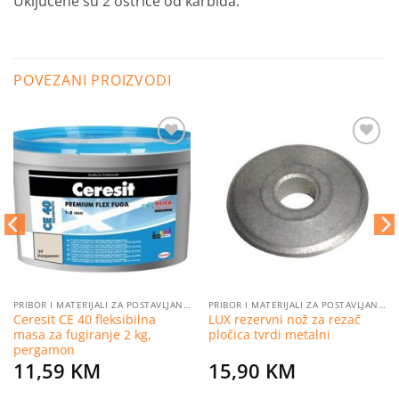
Uključene su 2 oštrice od karbida.
POVEZANI PROIZVODI
Dodaj
Dodaj
na
na
listu
listu
želja
želja
PRIBOR I MATERIJALI ZA POSTAVLJANJE PLOČICA
PRIBOR I MATERIJALI ZA POSTAVLJANJE PLOČICA
Ceresit CE 40 fleksibilna
LUX rezervni nož za rezač
masa za fugiranje 2 kg,
pločica tvrdi metalni
pergamon
11,59
KM
15,90
KM