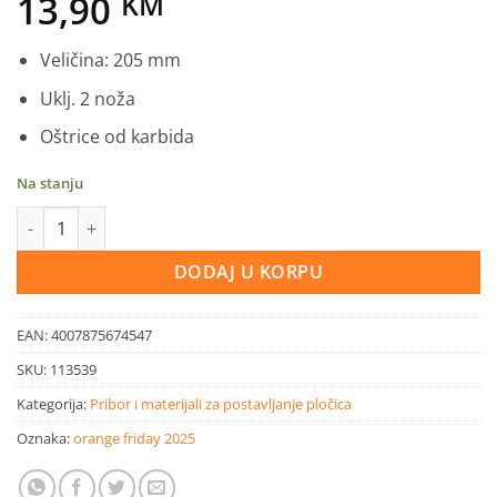
13,90
KM
Veličina: 205 mm
Uklj. 2 noža
Oštrice od karbida
Na stanju
LUX čistač fuga količina
DODAJ U KORPU
EAN:
4007875674547
SKU:
113539
Kategorija:
Pribor i materijali za postavljanje pločica
Oznaka:
orange friday 2025