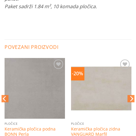
Paket sadrži 1.84 m², 10 komada pločica.
POVEZANI PROIZVODI
-20%
Dodaj
Dodaj
na
na
listu
listu
želja
želja
PLOČICE
PLOČICE
Keramička pločica podna
Keramička pločica zidna
BONN Perla
VANGUARD Marfil