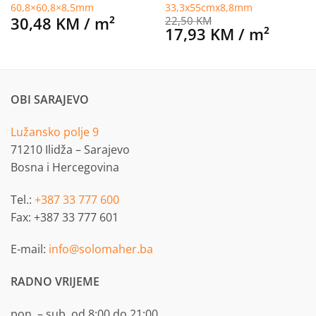
60,8×60,8×8,5mm
33,3x55cmx8,8mm
30,48
KM
/ m²
22,50
KM
17,93
KM
/ m²
OBI SARAJEVO
Lužansko polje 9
71210 Ilidža – Sarajevo
Bosna i Hercegovina
Tel.:
+387 33 777 600
Fax: +387 33 777 601
E-mail:
info@solomaher.ba
RADNO VRIJEME
pon. – sub. od 8:00 do 21:00