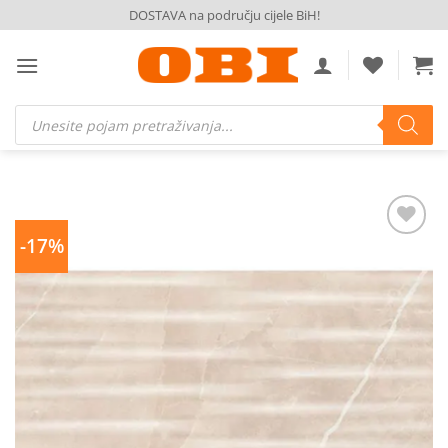
Skip
DOSTAVA na području cijele BiH!
to
content
Products
search
-17%
Dodaj
na
listu
želja