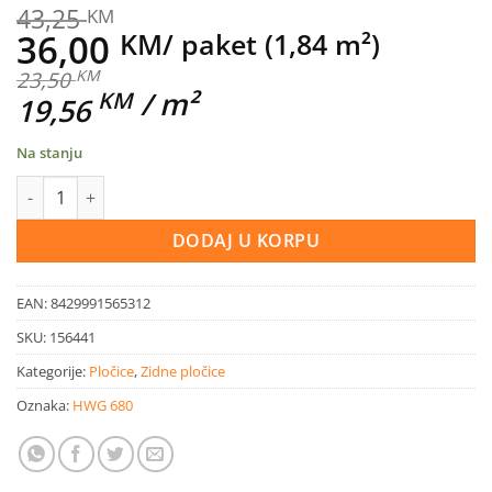
43,25
KM
Original
Current
36,00
KM
/ paket (1,84 m²)
price
price
KM
23,50
/ m²
KM
19,56
was:
is:
43,25 KM.
36,00 KM.
Na stanju
Keramička pločica zidna AKROPOLIS Beige RLV 33,3x55x8,8mm k
DODAJ U KORPU
EAN:
8429991565312
SKU:
156441
Kategorije:
Pločice
,
Zidne pločice
Oznaka:
HWG 680