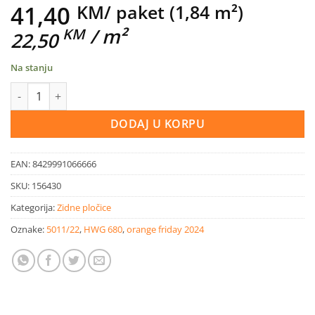
41,40
KM
/ paket (1,84 m²)
/ m²
KM
22,50
Na stanju
Keramička pločica zidna Blanco brillo sjaj 33,3x55x0,88 cm količ
DODAJ U KORPU
EAN:
8429991066666
SKU:
156430
Kategorija:
Zidne pločice
Oznake:
5011/22
,
HWG 680
,
orange friday 2024