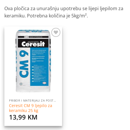
Ova pločica za unurašnju upotrebu se lijepi ljepilom za
keramiku. Potrebna količina je 5kg/m².
Dodaj
na
listu
želja
PRIBOR I MATERIJALI ZA POSTAVLJANJE PLOČICA
Ceresit CM 9 ljepilo za
keramiku 25 kg
13,99
KM