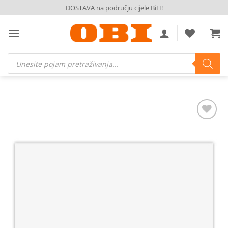
Skip
DOSTAVA na području cijele BiH!
to
content
Products
search
Dodaj
na
listu
želja