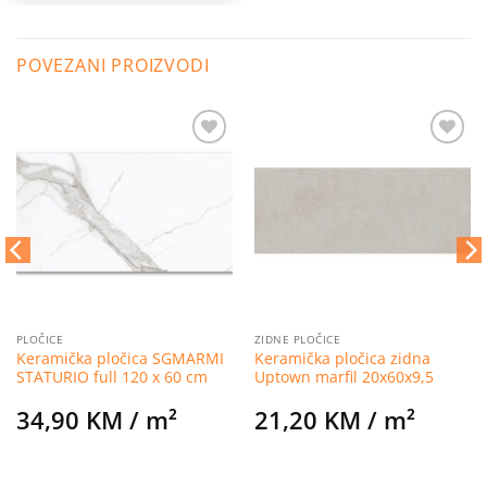
POVEZANI PROIZVODI
Dodaj
Dodaj
na
na
listu
listu
želja
želja
PLOČICE
ZIDNE PLOČICE
Keramička pločica SGMARMI
Keramička pločica zidna
STATURIO full 120 x 60 cm
Uptown marfil 20x60x9,5
34,90
KM
/ m²
21,20
KM
/ m²