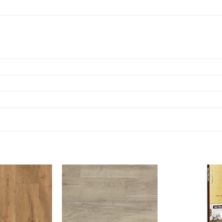
Dodaj
Dodaj
na
na
listu
listu
želja
želja