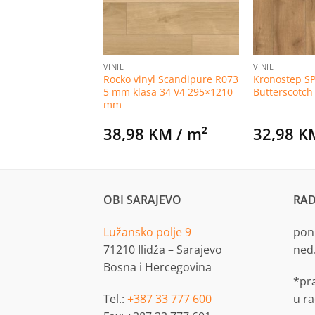
VINIL
VINIL
 SPC vinilna ploča
Rocko vinyl Scandipure R073
Kronostep SP
m 128×19,2 cm,
5 mm klasa 34 V4 295×1210
Butterscotc
efinch KSS4-
mm
KM
/ m²
38,98
KM
/ m²
32,98
K
OBI SARAJEVO
RAD
Lužansko polje 9
pon.
71210 Ilidža – Sarajevo
ned
Bosna i Hercegovina
*pr
Tel.:
+387 33 777 600
u r