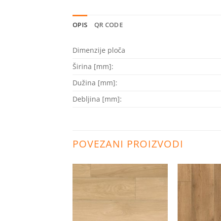
OPIS
QR CODE
Dimenzije ploča
Širina [mm]:
Dužina [mm]:
Debljina [mm]:
POVEZANI PROIZVODI
Dodaj
Dodaj
na
na
listu
listu
želja
želja