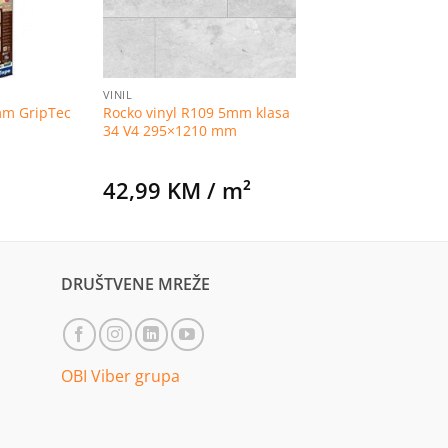
VINIL
mm GripTec
Rocko vinyl R109 5mm klasa
34 V4 295×1210 mm
M
42,99
KM
/ m²
DRUŠTVENE MREŽE
OBI Viber grupa