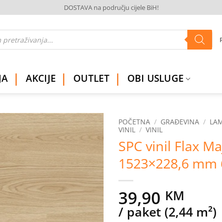
DOSTAVA na području cijele BiH!
JA
AKCIJE
OUTLET
OBI USLUGE
POČETNA
/
GRAĐEVINA
/
LAM
VINIL
/
VINIL
SPC vinil Flax Ma
Dodaj
na
1523×228,6 mm
listu
želja
39,90
KM
/ paket (2,44 m²)