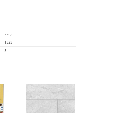
228,6
1523
5
Dodaj
Dodaj
na
na
listu
listu
želja
želja