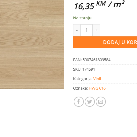
/ m²
KM
16,35
Na stanju
SPC vinil Flax Majster 1523x2
DODAJ U KO
EAN:
5907461809584
SKU:
174591
Kategorija:
Vinil
Oznaka:
HWG 616