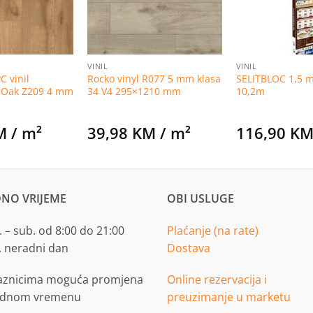
VINIL
VINIL
C vinil
Rocko vinyl R077 5 mm klasa
SELITBLOC 1,5 
h Oak Z209 4 mm
34 V4 295×1210 mm
10,2m
M
/ m²
39,98
KM
/ m²
116,90
K
NO VRIJEME
OBI USLUGE
 – sub. od 8:00 do 21:00
Plaćanje (na rate)
. neradni dan
Dostava
aznicima moguća promjena
Online rezervacija i
adnom vremenu
preuzimanje u marketu