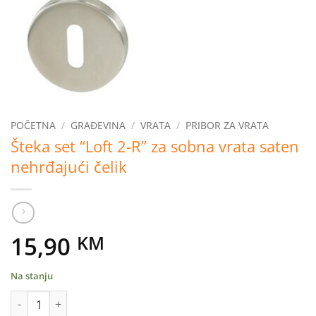
POČETNA
/
GRAĐEVINA
/
VRATA
/
PRIBOR ZA VRATA
Šteka set “Loft 2-R” za sobna vrata saten
nehrđajući čelik
15,90
KM
Na stanju
Šteka set "Loft 2-R" za sobna vrata saten nehrđajući čelik količ