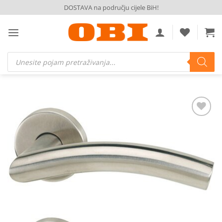
Skip
DOSTAVA na području cijele BiH!
to
content
Products
search
Dodaj
na
listu
želja