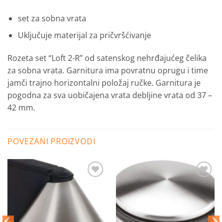
set za sobna vrata
Uključuje materijal za pričvršćivanje
Rozeta set “Loft 2-R” od satenskog nehrđajućeg čelika
za sobna vrata.
Garnitura ima povratnu oprugu i time
jamči trajno horizontalni položaj ručke. Garnitura je
pogodna za sva uobičajena vrata debljine vrata od 37 –
42 mm.
POVEZANI PROIZVODI
Dodaj
Dodaj
na
na
listu
listu
želja
želja