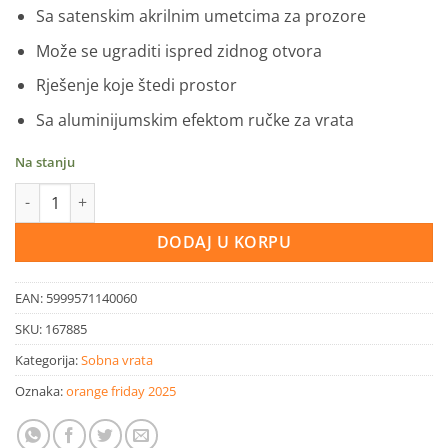
Sa satenskim akrilnim umetcima za prozore
Može se ugraditi ispred zidnog otvora
Rješenje koje štedi prostor
Sa aluminijumskim efektom ručke za vrata
Na stanju
Klizna vrata PVC Sunshine bijela 90x210 cm količina
DODAJ U KORPU
EAN:
5999571140060
SKU:
167885
Kategorija:
Sobna vrata
Oznaka:
orange friday 2025