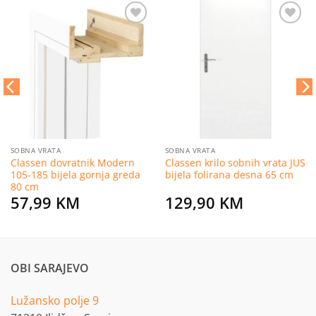
Dodaj
Dodaj
na
na
listu
listu
želja
želja
SOBNA VRATA
SOBNA VRATA
Classen dovratnik Modern
Classen krilo sobnih vrata JUS
105-185 bijela gornja greda
bijela folirana desna 65 cm
80 cm
57,99
KM
129,90
KM
OBI SARAJEVO
Lužansko polje 9