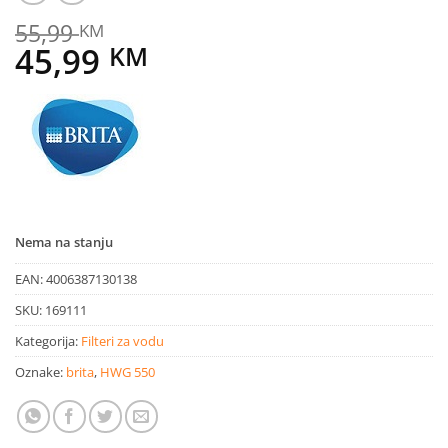
55,99
KM
Original
Current
45,99
KM
price
price
was:
is:
55,99 KM.
45,99 KM.
Nema na stanju
EAN:
4006387130138
SKU:
169111
Kategorija:
Filteri za vodu
Oznake:
brita
,
HWG 550