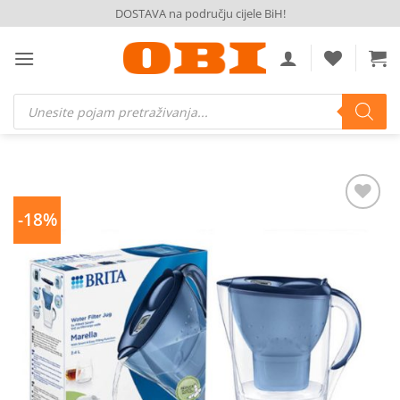
Skip
DOSTAVA na području cijele BiH!
to
content
Products
search
-18%
Dodaj
na
listu
želja