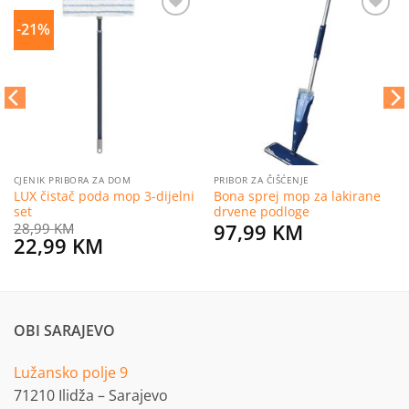
-21%
Dodaj
Dodaj
na
na
listu
listu
želja
želja
CJENIK PRIBORA ZA DOM
PRIBOR ZA ČIŠĆENJE
LUX čistač poda mop 3-dijelni
Bona sprej mop za lakirane
set
drvene podloge
97,99
KM
28,99
KM
Original
Current
22,99
KM
price
price
was:
is:
28,99 KM.
22,99 KM.
OBI SARAJEVO
Lužansko polje 9
71210 Ilidža – Sarajevo