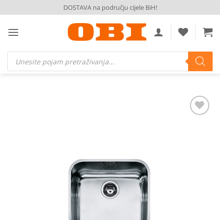
Skip
DOSTAVA na području cijele BiH!
to
content
Products
search
Dodaj
na
listu
želja