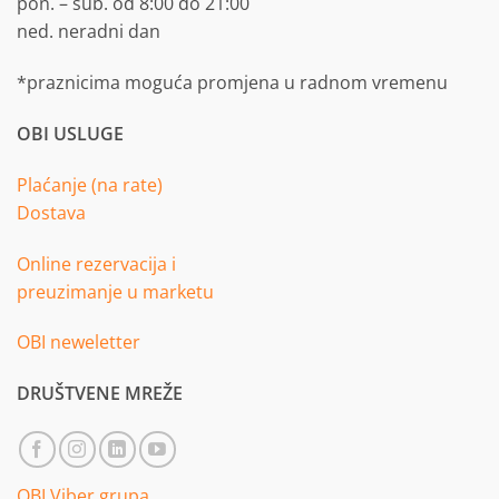
pon. – sub. od 8:00 do 21:00
ned. neradni dan
*praznicima moguća promjena u radnom vremenu
OBI USLUGE
Plaćanje (na rate)
Dostava
Online rezervacija i
preuzimanje u marketu
OBI neweletter
DRUŠTVENE MREŽE
OBI Viber grupa