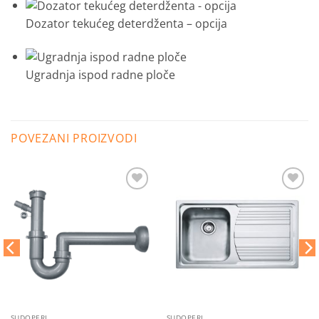
Dozator tekućeg deterdženta – opcija
Ugradnja ispod radne ploče
POVEZANI PROIZVODI
Dodaj
Dodaj
na
na
listu
listu
želja
želja
SUDOPERI
SUDOPERI