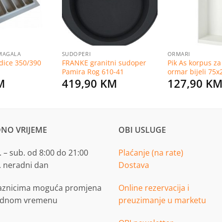
MAGALA
SUDOPERI
ORMARI
dice 350/390
FRANKE granitni sudoper
Pik As korpus z
Pamira Rog 610-41
ormar bijeli 75
M
419,90
KM
127,90
K
NO VRIJEME
OBI USLUGE
 – sub. od 8:00 do 21:00
Plaćanje (na rate)
. neradni dan
Dostava
aznicima moguća promjena
Online rezervacija i
adnom vremenu
preuzimanje u marketu