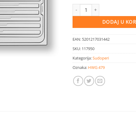
PIRAMIS sudoper Amaltia 1B1D
DODAJ U KO
EAN:
5201217031442
SKU:
117950
Kategorija:
Sudoperi
Oznaka:
HWG 479