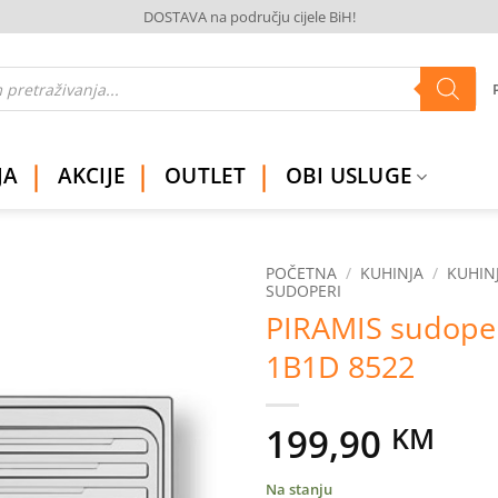
DOSTAVA na području cijele BiH!
JA
AKCIJE
OUTLET
OBI USLUGE
POČETNA
/
KUHINJA
/
KUHINJ
SUDOPERI
PIRAMIS sudope
Dodaj
na
1B1D 8522
listu
želja
199,90
KM
Na stanju