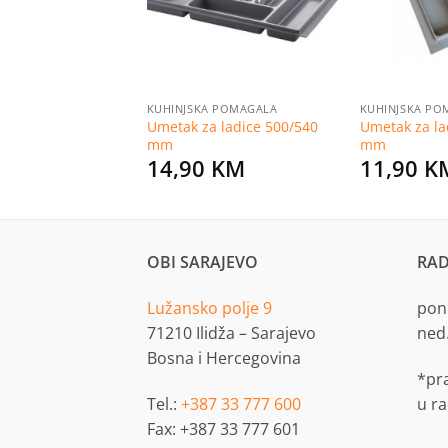
 POMAGALA
KUHINJSKA POMAGALA
KUHINJSKA PO
n filter za
Umetak za ladice 500/540
Umetak za la
inox Tecno 45 mm
mm
mm
KM
14,90
KM
11,90
K
OBI SARAJEVO
RAD
Lužansko polje 9
pon.
71210 Ilidža – Sarajevo
ned
Bosna i Hercegovina
*pr
Tel.:
+387 33 777 600
u r
Fax: +387 33 777 601