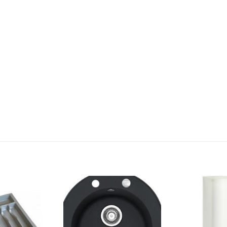
Dodaj
Dodaj
na
na
listu
listu
želja
želja