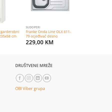
SUDOPERI
a garderobni
Franke Onda Line OLX 611-
x235x58 cm
79 ocjeđivač desno
M
229,00
KM
DRUŠTVENE MREŽE
OBI Viber grupa