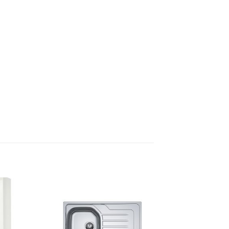
Dodaj
Dodaj
na
na
listu
listu
želja
želja