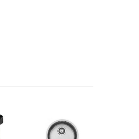
Dodaj
Dodaj
na
na
listu
listu
želja
želja