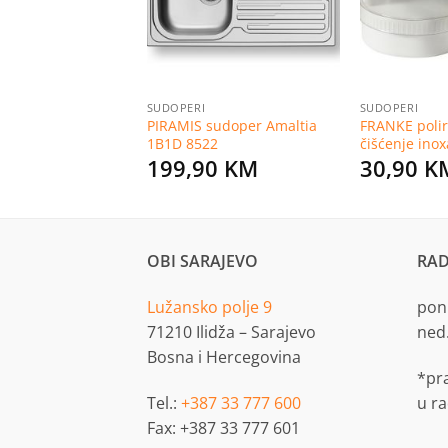
 DODACI
SUDOPERI
SUDOPERI
poteka tandem
PIRAMIS sudoper Amaltia
FRANKE polir
Blum 20 cm
1B1D 8522
čišćenje inox
KM
199,90
KM
30,90
K
OBI SARAJEVO
RAD
Lužansko polje 9
pon.
71210 Ilidža – Sarajevo
ned
Bosna i Hercegovina
*pr
Tel.:
+387 33 777 600
u r
Fax: +387 33 777 601