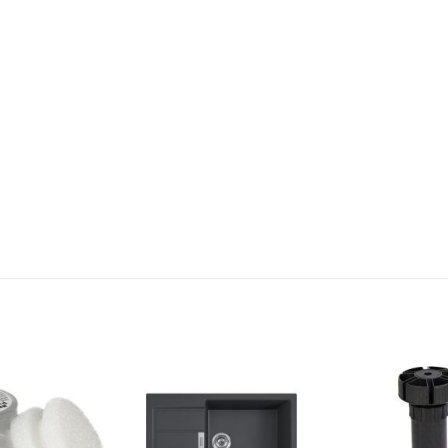
Dodaj
Dodaj
na
na
listu
listu
želja
želja