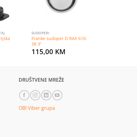
TAJ
SUDOPERI
njska
Franke sudoper D RAX 610-
m
38 3”
115,00
KM
DRUŠTVENE MREŽE
OBI Viber grupa