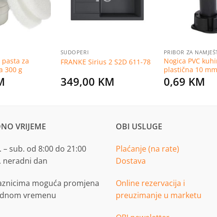
SUDOPERI
PRIBOR ZA NAMJEŠ
 pasta za
Nogica PVC kuhi
FRANKE Sirius 2 S2D 611-78
a 300 g
plastična 10 m
M
349,00
KM
0,69
KM
NO VRIJEME
OBI USLUGE
 – sub. od 8:00 do 21:00
Plaćanje (na rate)
. neradni dan
Dostava
aznicima moguća promjena
Online rezervacija i
adnom vremenu
preuzimanje u marketu