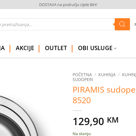
DOSTAVA na području cijele BiH!
JA
AKCIJE
OUTLET
OBI USLUGE
POČETNA
/
KUHINJA
/
KUHINJ
SUDOPERI
PIRAMIS sudope
Dodaj
na
8520
listu
želja
129,90
KM
Na stanju