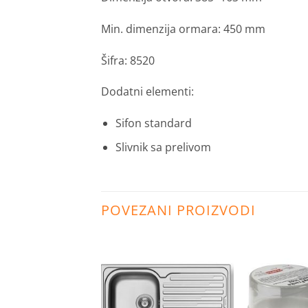
Min. dimenzija ormara: 450 mm
Šifra: 8520
Dodatni elementi:
Sifon standard
Slivnik sa prelivom
POVEZANI PROIZVODI
Dodaj
Dodaj
na
na
listu
listu
želja
želja