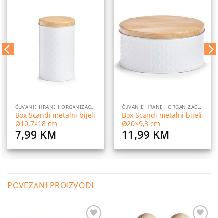
Dodaj
Dodaj
na
na
listu
listu
želja
želja
ČUVANJE HRANE I ORGANIZACIJA
ČUVANJE HRANE I ORGANIZACIJA
Box Scandi metalni bijeli
Box Scandi metalni bijeli
Ø10,7×18 cm
Ø20×9,3 cm
7,99
KM
11,99
KM
POVEZANI PROIZVODI