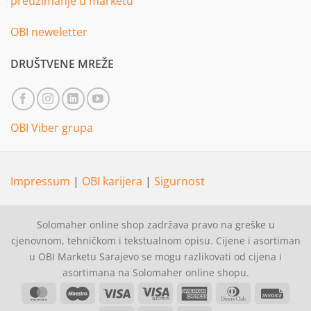
preuzimanje u marketu
OBI neweletter
DRUŠTVENE MREŽE
OBI Viber grupa
Impressum
|
OBI karijera
|
Sigurnost
Solomaher online shop zadržava pravo na greške u
cjenovnom, tehničkom i tekstualnom opisu. Cijene i asortiman
u OBI Marketu Sarajevo se mogu razlikovati od cijena i
asortimana na Solomaher online shopu.
MasterCard
Maestro
Visa
Visa
American
Dinners
Invoi
Electron
Express
Club