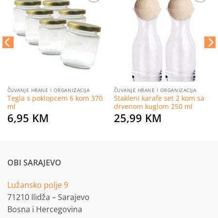
Dodaj
Dodaj
na
na
listu
listu
želja
želja
ČUVANJE HRANE I ORGANIZACIJA
ČUVANJE HRANE I ORGANIZACIJA
Tegla s poklopcem 6 kom 370
Stakleni karafe set 2 kom sa
ml
drvenom kuglom 250 ml
6,95
KM
25,99
KM
OBI SARAJEVO
Lužansko polje 9
71210 Ilidža – Sarajevo
Bosna i Hercegovina