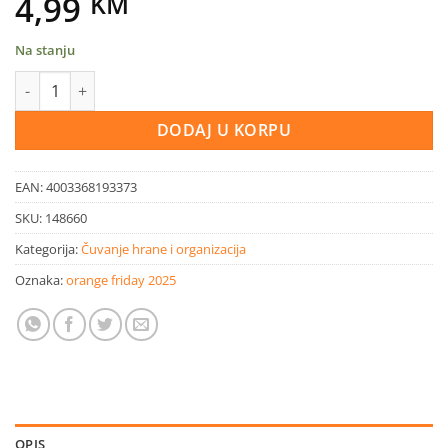
4,99
KM
Na stanju
Box Scandi metalni bijeli Ø7,5x18 cm količina
DODAJ U KORPU
EAN:
4003368193373
SKU:
148660
Kategorija:
Čuvanje hrane i organizacija
Oznaka:
orange friday 2025
OPIS