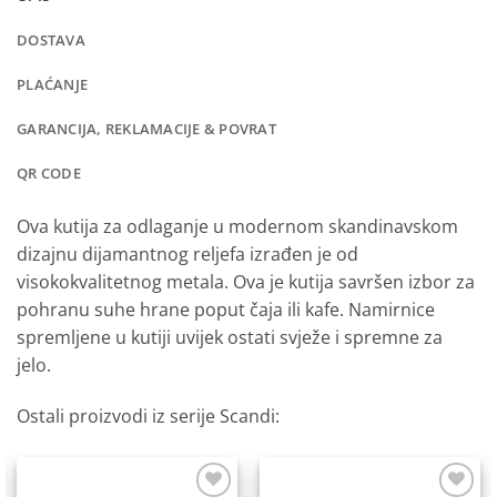
DOSTAVA
PLAĆANJE
GARANCIJA, REKLAMACIJE & POVRAT
QR CODE
Ova kutija za odlaganje u modernom skandinavskom
dizajnu
dijamantnog reljefa izrađen je od
visokokvalitetnog metala.
O
va je kutija savršen izbor za
pohranu suhe hrane poput čaja ili kafe.
Namirnice
spremljene u kutiji uvijek ostati svježe i spremne za
jelo.
Ostali proizvodi iz serije Scandi: