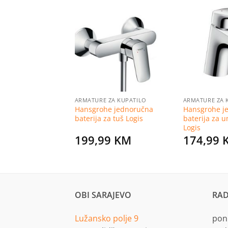
Dodaj
Dodaj
na
na
listu
listu
želja
želja
ZA KUPATILO
ARMATURE ZA KUPATILO
ARMATURE ZA 
ija za umivanik
Hansgrohe jednoručna
Hansgrohe j
baterija za tuš Logis
baterija za 
Logis
0
KM
199,99
KM
174,99
OBI SARAJEVO
RAD
Lužansko polje 9
pon.