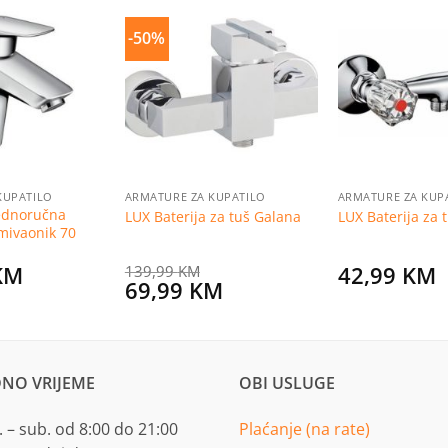
-50%
Dodaj
Dodaj
na
na
listu
listu
želja
želja
KUPATILO
ARMATURE ZA KUPATILO
ARMATURE ZA KUP
ednoručna
LUX Baterija za tuš Galana
LUX Baterija za 
umivaonik 70
KM
42,99
KM
139,99
KM
Original
Current
69,99
KM
price
price
was:
is:
139,99 KM.
69,99 KM.
NO VRIJEME
OBI USLUGE
 – sub. od 8:00 do 21:00
Plaćanje (na rate)