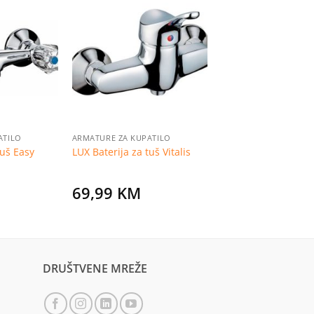
Dodaj
Dodaj
na
na
listu
listu
želja
želja
ATILO
ARMATURE ZA KUPATILO
tuš Easy
LUX Baterija za tuš Vitalis
69,99
KM
DRUŠTVENE MREŽE