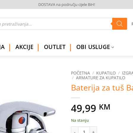
DOSTAVA na području cijele BiH!
JA
AKCIJE
OUTLET
OBI USLUGE
POČETNA
/
KUPATILO
/
IZGR
/
ARMATURE ZA KUPATILO
Baterija za tuš B
Dodaj
na
listu
želja
49,99
KM
Na stanju
Baterija za tuš Basic količina