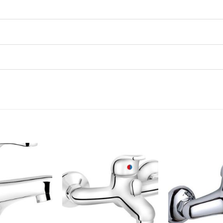
Dodaj
Dodaj
na
na
listu
listu
želja
želja