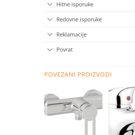
Hitne isporuke
Redovne isporuke
Reklamacije
Povrat
POVEZANI PROIZVODI
Dodaj
Dodaj
na
na
listu
listu
želja
želja