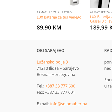
ZA KUPATILO
ARMATURE ZA KUPATILO
ARMATURE ZA 
ija za umivanik
LUX Baterija
LUX Baterija za tuš Vanego
Cassai 3 cijev
0
KM
89,90
KM
189,99
OBI SARAJEVO
RAD
Lužansko polje 9
pon.
71210 Ilidža – Sarajevo
ned
Bosna i Hercegovina
*pr
Tel.:
+387 33 777 600
u r
Fax: +387 33 777 601
E-mail:
info@solomaher.ba