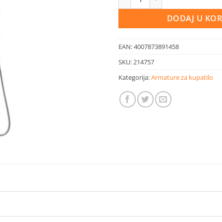
DODAJ U KO
EAN:
4007873891458
SKU:
214757
Kategorija:
Armature za kupatilo