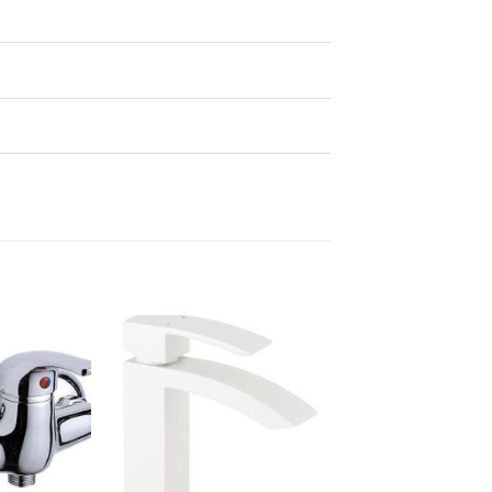
Dodaj
Dodaj
na
na
listu
listu
želja
želja