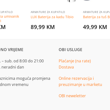
KUPATILO
ARMATURE ZA KUPATILO
ARMATURE ZA KUP
 za umivanik
LUX Baterija za kadu Tibio
Baterija za tuš B
i
KM
89,99
KM
49,99
KM
NO VRIJEME
OBI USLUGE
 – sub. od 8:00 do 21:00
Plaćanje (na rate)
. neradni dan
Dostava
aznicima moguća promjena
Online rezervacija i
adnom vremenu
preuzimanje u marketu
OBI neweletter