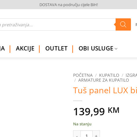
DOSTAVA na području cijele BiH!
JA
AKCIJE
OUTLET
OBI USLUGE
POČETNA
/
KUPATILO
/
IZGR
/
ARMATURE ZA KUPATILO
Tuš panel LUX bi
Dodaj
na
listu
želja
139,99
KM
Na stanju
Tuš panel LUX bijeli količina