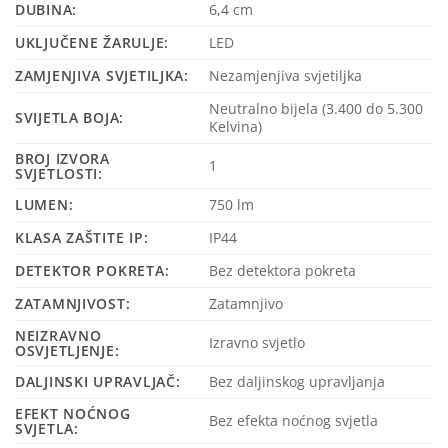
DUBINA:
6,4 cm
UKLJUČENE ŽARULJE:
LED
ZAMJENJIVA SVJETILJKA:
Nezamjenjiva svjetiljka
Neutralno bijela (3.400 do 5.300
SVIJETLA BOJA:
Kelvina)
BROJ IZVORA
1
SVJETLOSTI:
LUMEN:
750 lm
KLASA ZAŠTITE IP:
IP44
DETEKTOR POKRETA:
Bez detektora pokreta
ZATAMNJIVOST:
Zatamnjivo
NEIZRAVNO
Izravno svjetlo
OSVJETLJENJE:
DALJINSKI UPRAVLJAČ:
Bez daljinskog upravljanja
EFEKT NOĆNOG
Bez efekta noćnog svjetla
SVJETLA: