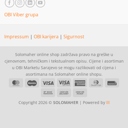
OBI Viber grupa
Impressum
|
OBI karijera
|
Sigurnost
Solomaher online shop zadržava pravo na greške u
cjenovnom, tehničkom i tekstualnom opisu. Cijene i asortiman
u OBI Marketu Sarajevo se mogu razlikovati od cijena i
asortimana na Solomaher online shopu.
MasterCard
Maestro
Visa
Visa
American
Dinners
Invoi
Electron
Express
Club
Bank
Cash
Cash
Transfer
On
on
Copyright 2026 ©
SOLOMAHER
| Powered by
lll
Delivery
Pickup