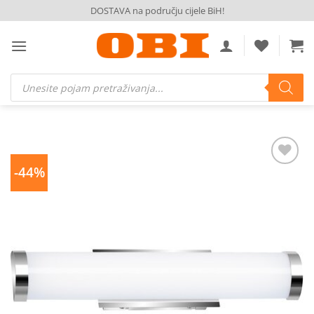
Skip
DOSTAVA na području cijele BiH!
to
content
Products
search
-44%
Dodaj
na
listu
želja