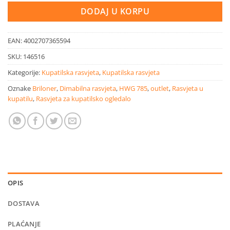
was:
is:
DODAJ U KORPU
89,90 KM.
49,90 KM.
EAN:
4002707365594
SKU:
146516
Kategorije:
Kupatilska rasvjeta
,
Kupatilska rasvjeta
Oznake
Briloner
,
Dimabilna rasvjeta
,
HWG 785
,
outlet
,
Rasvjeta u
kupatilu
,
Rasvjeta za kupatilsko ogledalo
OPIS
DOSTAVA
PLAĆANJE