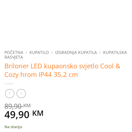
POČETNA
/
KUPATILO
/
IZGRADNJA KUPATILA
/
KUPATILSKA
RASVJETA
Briloner LED kupaonsko svjetlo Cool &
Cozy hrom IP44 35,2 cm
89,90
KM
Original
Current
49,90
KM
price
price
Na stanju