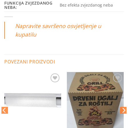
FUNKCIJA ZVJEZDANOG
Bez efekta zvjezdanog neba
NEBA:
Napravite savršeno osvjetljenje u
kupatilu
POVEZANI PROIZVODI
Dodaj
Dodaj
na
na
listu
listu
želja
želja