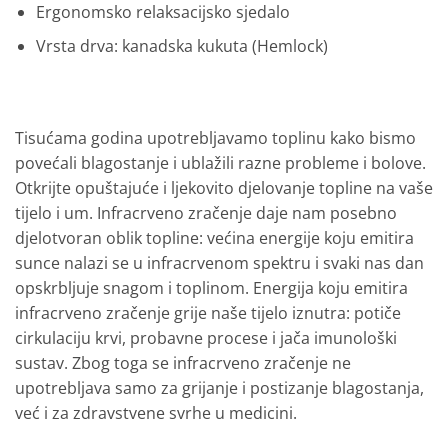
Ergonomsko relaksacijsko sjedalo
Vrsta drva: kanadska kukuta (Hemlock)
Tisućama godina upotrebljavamo toplinu kako bismo
povećali blagostanje i ublažili razne probleme i bolove.
Otkrijte opuštajuće i ljekovito djelovanje topline na vaše
tijelo i um. Infracrveno zračenje daje nam posebno
djelotvoran oblik topline: većina energije koju emitira
sunce nalazi se u infracrvenom spektru i svaki nas dan
opskrbljuje snagom i toplinom. Energija koju emitira
infracrveno zračenje grije naše tijelo iznutra: potiče
cirkulaciju krvi, probavne procese i jača imunološki
sustav. Zbog toga se infracrveno zračenje ne
upotrebljava samo za grijanje i postizanje blagostanja,
već i za zdravstvene svrhe u medicini.