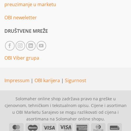
preuzimanje u marketu
OBI neweletter
DRUŠTVENE MREŽE
OBI Viber grupa
Impressum
|
OBI karijera
|
Sigurnost
Solomaher online shop zadržava pravo na greške u
cjenovnom, tehničkom i tekstualnom opisu. Cijene i asortiman
u OBI Marketu Sarajevo se mogu razlikovati od cijena i
asortimana na Solomaher online shopu.
MasterCard
Maestro
Visa
Visa
American
Dinners
Invoi