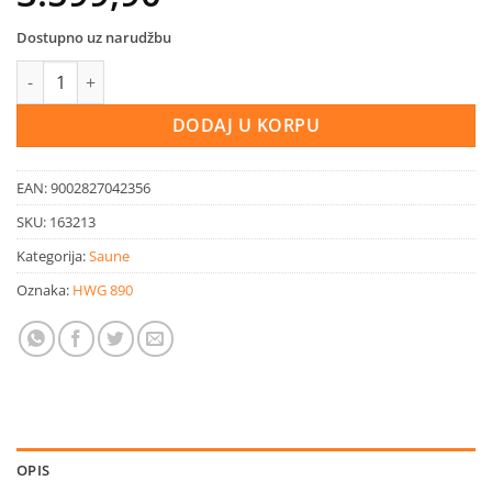
Dostupno uz narudžbu
Infracrvena sauna CARBON 1 količina
DODAJ U KORPU
EAN:
9002827042356
SKU:
163213
Kategorija:
Saune
Oznaka:
HWG 890
OPIS