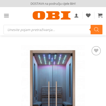
Skip
DOSTAVA na području cijele BiH!
to
content
Products
search
Dodaj
na
listu
želja