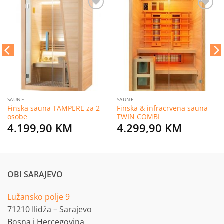
Dodaj
Dodaj
na
na
listu
listu
želja
želja
SAUNE
SAUNE
Finska sauna TAMPERE za 2
Finska & infracrvena sauna
osobe
TWIN COMBI
4.199,90
KM
4.299,90
KM
OBI SARAJEVO
Lužansko polje 9
71210 Ilidža – Sarajevo
Bosna i Hercegovina