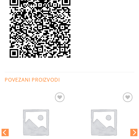
POVEZANI PROIZVODI
Dodaj
Dodaj
na
na
listu
listu
želja
želja