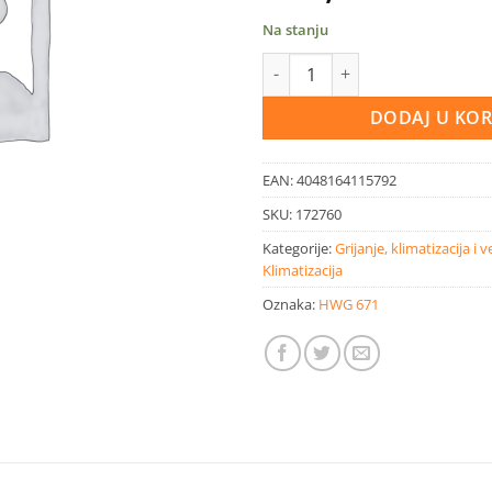
Na stanju
Midea inverter klima Oasis Plu
DODAJ U KO
EAN:
4048164115792
SKU:
172760
Kategorije:
Grijanje, klimatizacija i v
Klimatizacija
Oznaka:
HWG 671