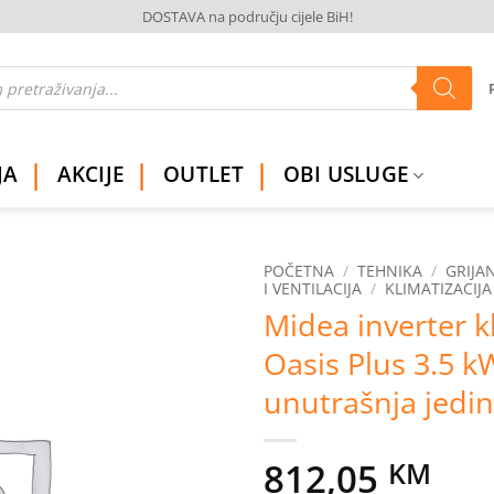
DOSTAVA na području cijele BiH!
JA
AKCIJE
OUTLET
OBI USLUGE
POČETNA
/
TEHNIKA
/
GRIJAN
I VENTILACIJA
/
KLIMATIZACIJA
Midea inverter k
Dodaj
na
Oasis Plus 3.5 k
listu
želja
unutrašnja jedin
812,05
KM