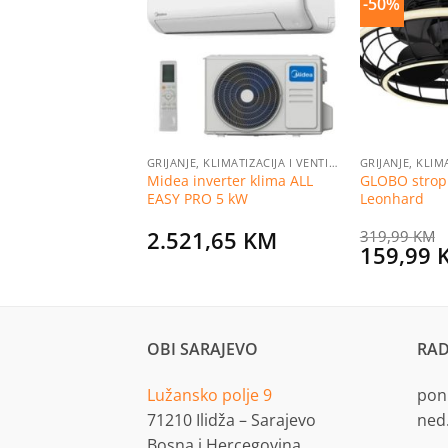
-50%
Dodaj
Dodaj
na
na
listu
listu
želja
želja
GRIJANJE, KLIMATIZACIJA I VENTILACIJA
GRIJANJE, KLIMATIZACIJA I VENTILACIJA
erter klima ALL
Midea inverter klima ALL
GLOBO stropn
3.5 kW unutrašnja
EASY PRO 5 kW
Leonhard
0
KM
2.521,65
KM
319,99
KM
Original
159,99
price
was:
319,99 
OBI SARAJEVO
RAD
Lužansko polje 9
pon.
71210 Ilidža – Sarajevo
ned
Bosna i Hercegovina