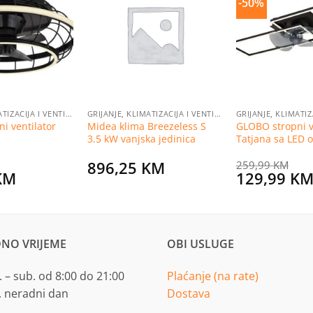
-50%
Dodaj
Dodaj
na
na
listu
listu
želja
želja
GRIJANJE, KLIMATIZACIJA I VENTILACIJA
GRIJANJE, KLIMATIZACIJA I VENTILACIJA
i ventilator
Midea klima Breezeless S
GLOBO stropni v
3.5 kW vanjska jedinica
Tatjana sa LED o
896,25
KM
259,99
KM
Current
Original
KM
129,99
K
price
price
is:
was:
KM.
159,99 KM.
259,99 KM
NO VRIJEME
OBI USLUGE
 – sub. od 8:00 do 21:00
Plaćanje (na rate)
. neradni dan
Dostava