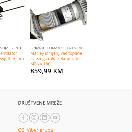
Dodaj
Dodaj
na
na
listu
listu
želja
želja
GRIJANJE, KLIMATIZACIJA I VENTILACIJA
GRIJANJE, KLIMATIZACIJA I VENTILACIJA
entilator
Marley izmjenjivač topline
svjetljenjem
svježeg zraka rekuperator
MENV 180
859,99
KM
Current
M
price
is:
.
129,99 KM.
DRUŠTVENE MREŽE
OBI Viber grupa