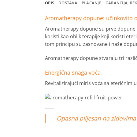
OPIS
DOSTAVA
PLAĆANJE
GARANCIJA, RE
Aromatherapy dopune: učinkovito o
Aromatherapy dopune su prve dopune ko
koristi kao oblik terapije koji koristi e
tom principu su zasnovane i naše dopu
Aromatherapy dopune stvaraju tri različ
Energična snaga voća
Revitalizirajući miris voća sa ​​eteričn
Opasna plijesan na zidovima