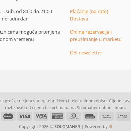
 – sub. od 8:00 do 21:00
Plaćanje (na rate)
. neradni dan
Dostava
aznicima moguća promjena
Online rezervacija i
adnom vremenu
preuzimanje u marketu
OBI neweletter
a greške u cjenovnom, tehničkom i tekstualnom opisu. Cijene i a
razlikovati od cijena i asortimana na Solomaher online shopu.
asterCard
Maestro
Visa
Visa
American
Dinners
Invoice
Bank
C
Electron
Express
Club
Transfer
Copyright 2026 ©
SOLOMAHER
| Powered by
lll
D