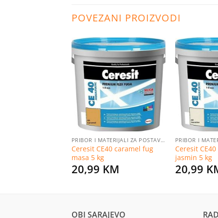
POVEZANI PROIZVODI
Dodaj
Dodaj
na
na
listu
listu
želja
želja
ČI ZRAKA
PRIBOR I MATERIJALI ZA POSTAVLJANJE PLOČICA
upljač vlage baza,
Ceresit CE40 caramel fug
Ceresit CE40
masa 5 kg
jasmin 5 kg
KM
20,99
KM
20,99
K
OBI SARAJEVO
RAD