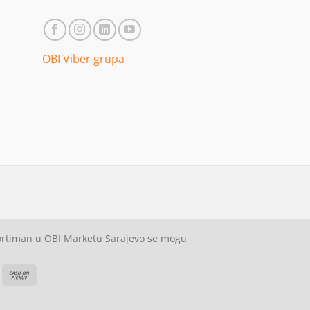
OBI Viber grupa
sortiman u OBI Marketu Sarajevo se mogu
ash
Cash
On
on
elivery
Pickup