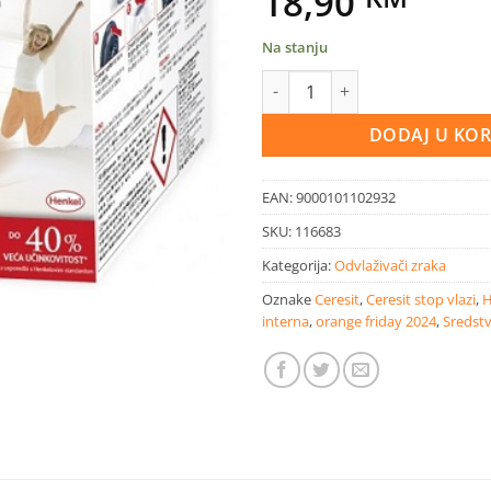
18,90
Na stanju
Ceresit Stop vlazi Aero 360° d
DODAJ U KO
EAN:
9000101102932
SKU:
116683
Kategorija:
Odvlaživači zraka
Oznake
Ceresit
,
Ceresit stop vlazi
,
H
interna
,
orange friday 2024
,
Sredstv