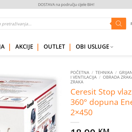
DOSTAVA na području cijele BiH!
JA
AKCIJE
OUTLET
OBI USLUGE
POČETNA
/
TEHNIKA
/
GRIJAN
I VENTILACIJA
/
OBRADA ZRAK
ZRAKA
Dodaj
Ceresit Stop vlaz
na
listu
360° dopuna Ene
želja
2×450
KM