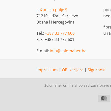
Lužansko polje 9
pon.
71210 Ilidža – Sarajevo
ned
Bosna i Hercegovina
*pr
Tel.:
+387 33 777 600
u r
Fax: +387 33 777 601
E-mail:
info@solomaher.ba
Impressum
|
OBI karijera
|
Sigurnost
Solomaher online shop zadržava pravo n
M