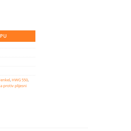
opuna Energizing 2x450 količina
RPU
enkel
,
HWG 550
,
a protiv plijesni