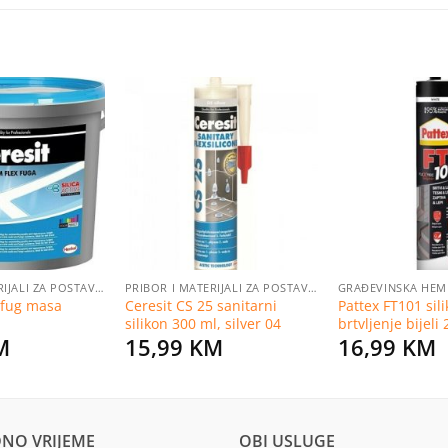
Dodaj
Dodaj
na
na
listu
listu
želja
želja
PRIBOR I MATERIJALI ZA POSTAVLJANJE PLOČICA
PRIBOR I MATERIJALI ZA POSTAVLJANJE PLOČICA
GRAĐEVINSKA HEMI
 fug masa
Ceresit CS 25 sanitarni
Pattex FT101 sil
silikon 300 ml, silver 04
brtvljenje bijeli
M
15,99
KM
16,99
KM
NO VRIJEME
OBI USLUGE