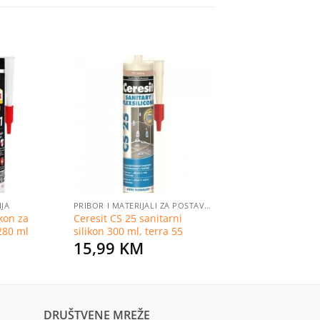
Dodaj
Dodaj
na
na
listu
listu
želja
želja
JA
PRIBOR I MATERIJALI ZA POSTAVLJANJE PLOČICA
ikon za
Ceresit CS 25 sanitarni
 280 ml
silikon 300 ml, terra 55
15,99
KM
DRUŠTVENE MREŽE