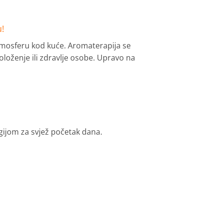
u!
mosferu kod kuće. Aromaterapija se
položenje ili zdravlje osobe. Upravo na
rgijom za svjež početak dana.