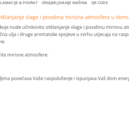
KLAMACIJE & POVRAT
IZNAJMLJIVANJE MAŠINA
QR CODE
tklanjanje vlage i posebna mirisna atmosfera u dom
je nude učinkovito otklanjanje vlage i posebnu mirisnu at
terična ulja i druge aromatske spojeve u svrhu utjecaja na ras
ne.
ite mirisne atmosfere:
im uljima povećava Vaše raspoloženje i ispunjava Vaš dom ene