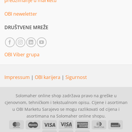
preuzimanje u marketu
OBI neweletter
DRUŠTVENE MREŽE
OBI Viber grupa
Impressum
|
OBI karijera
|
Sigurnost
Solomaher online shop zadržava pravo na greške u
cjenovnom, tehničkom i tekstualnom opisu. Cijene i asortiman
u OBI Marketu Sarajevo se mogu razlikovati od cijena i
asortimana na Solomaher online shopu.
MasterCard
Maestro
Visa
Visa
American
Dinners
Invoi
Electron
Express
Club