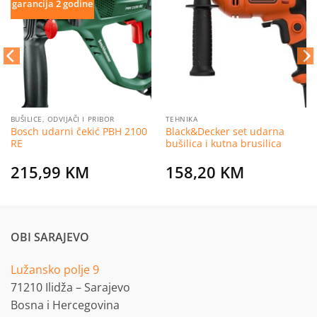
Dodaj
Dodaj
garancija 2 godine
na
na
listu
listu
želja
želja
BUŠILICE, ODVIJAČI I PRIBOR
TEHNIKA
Bosch udarni čekić PBH 2100
Black&Decker set udarna
RE
bušilica i kutna brusilica
215,99
KM
158,20
KM
OBI SARAJEVO
Lužansko polje 9
71210 Ilidža – Sarajevo
Bosna i Hercegovina