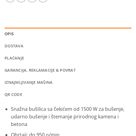
OPIS
DOSTAVA
PLAĆANJE
GARANCIJA, REKLAMACIJE & POVRAT
IZNAJMLJIVANJE MAŠINA
QR CODE
Snažna bušilica sa čekićem od 1500 W za bušenje,
udarno bušenje i štemanje prirodnog kamena i
betona
Obrtaji: do 950 o/min