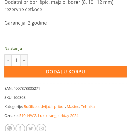
Dodatni pribor: špic, majzlo, borer (8, 10 i 12 mm),
rezervne četkoce
Garancija: 2 godine
Na stanju
LUX udarna bušilica 1500W E-BHL-23 sa koferom količina
DODAJ U KORPU
EAN:
4007873805271
SKU:
166308
Kategorije:
Bušilice, odvijači i pribor
,
Mašine
,
Tehnika
Oznake:
510
,
HWG
,
Lux
,
orange friday 2024