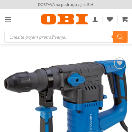
Skip
DOSTAVA na području cijele BiH!
to
content
Products
search
Dodaj
na
listu
želja