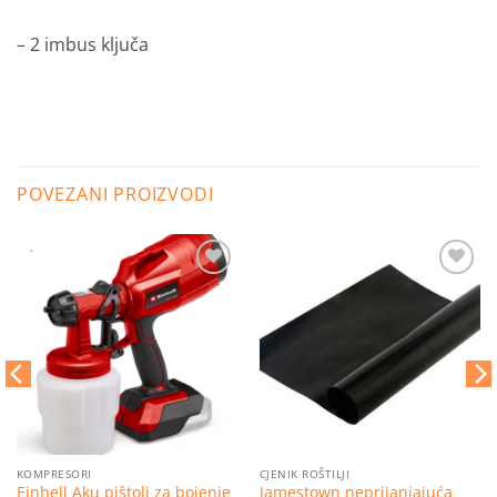
– 2 imbus ključa
POVEZANI PROIZVODI
Dodaj
Dodaj
na
na
listu
listu
želja
želja
KOMPRESORI
CJENIK ROŠTILJI
Einhell Aku pištolj za bojenje
Jamestown neprijanjajuća