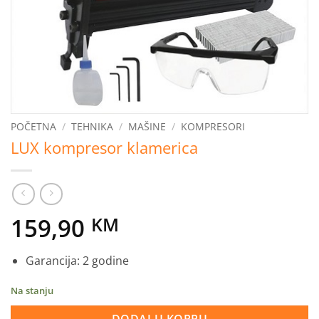
POČETNA
/
TEHNIKA
/
MAŠINE
/
KOMPRESORI
LUX kompresor klamerica
159,90
KM
Garancija: 2 godine
Na stanju
DODAJ U KORPU