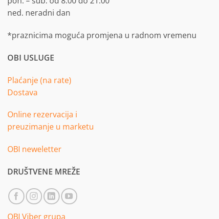
pon. – sub. od 8:00 do 21:00
ned. neradni dan
*praznicima moguća promjena u radnom vremenu
OBI USLUGE
Plaćanje (na rate)
Dostava
Online rezervacija i
preuzimanje u marketu
OBI neweletter
DRUŠTVENE MREŽE
OBI Viber grupa