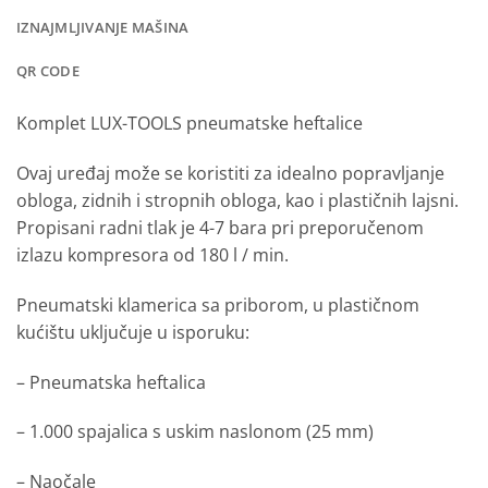
IZNAJMLJIVANJE MAŠINA
QR CODE
Komplet LUX-TOOLS pneumatske heftalice
Ovaj uređaj može se koristiti za idealno popravljanje
obloga, zidnih i stropnih obloga, kao i plastičnih lajsni.
Propisani radni tlak je 4-7 bara pri preporučenom
izlazu kompresora od 180 l / min.
Pneumatski klamerica sa priborom, u plastičnom
kućištu u
ključuje u isporuku:
– Pneumatska heftalica
– 1.000 spajalica s uskim naslonom (25 mm)
– Naočale