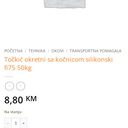
POČETNA
/
TEHNIKA
/
OKOVI
/
TRANSPORTNA POMAGALA
Točkić okretni sa kočnicom silikonski
fi75 50kg
8,80
KM
Na stanju
Točkić okretni sa kočnicom silikonski fi75 50kg količina