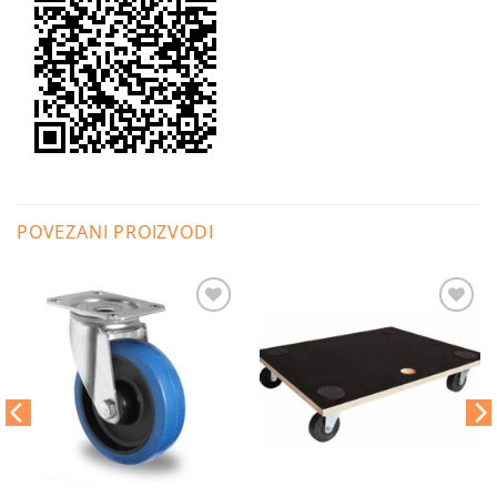
POVEZANI PROIZVODI
Dodaj
Dodaj
na
na
listu
listu
želja
želja