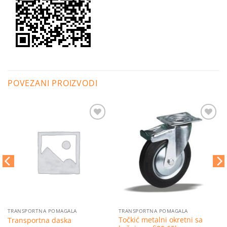
POVEZANI PROIZVODI
Dodaj
Dodaj
na
na
listu
listu
želja
želja
TRANSPORTNA POMAGALA
TRANSPORTNA POMAGALA
Točkić metalni okretni sa
Transportna daska