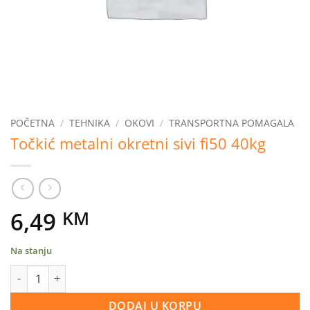
POČETNA
/
TEHNIKA
/
OKOVI
/
TRANSPORTNA POMAGALA
Točkić metalni okretni sivi fi50 40kg
6,49
KM
Na stanju
Točkić metalni okretni sivi fi50 40kg količina
DODAJ U KORPU