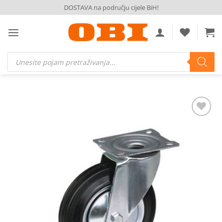
Skip
DOSTAVA na području cijele BiH!
to
content
Products
search
Dodaj
na
listu
želja