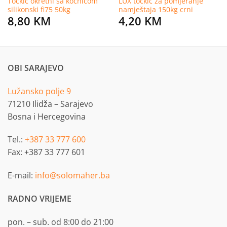
Točkić okretni sa kočnicom
LUX točkić za pomjeranje
silikonski fi75 50kg
namještaja 150kg crni
8,80
KM
4,20
KM
OBI SARAJEVO
Lužansko polje 9
71210 Ilidža – Sarajevo
Bosna i Hercegovina
Tel.:
+387 33 777 600
Fax: +387 33 777 601
E-mail:
info@solomaher.ba
RADNO VRIJEME
pon. – sub. od 8:00 do 21:00