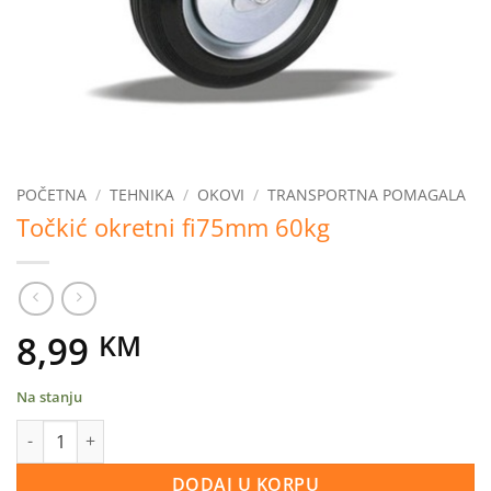
POČETNA
/
TEHNIKA
/
OKOVI
/
TRANSPORTNA POMAGALA
Točkić okretni fi75mm 60kg
8,99
KM
Na stanju
Točkić okretni fi75mm 60kg količina
DODAJ U KORPU