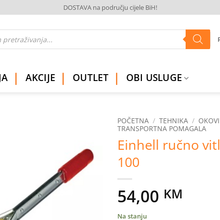
DOSTAVA na području cijele BiH!
JA
AKCIJE
OUTLET
OBI USLUGE
POČETNA
/
TEHNIKA
/
OKOVI
TRANSPORTNA POMAGALA
Einhell ručno vi
Dodaj
na
100
listu
želja
54,00
KM
Na stanju