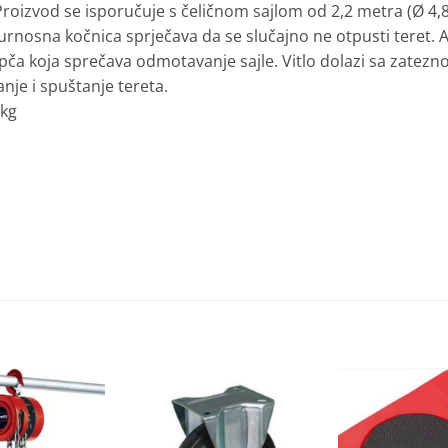
izvod se isporučuje s čeličnom sajlom od 2,2 metra (Ø 4,8
nosna kočnica sprječava da se slučajno ne otpusti teret. 
pča koja sprečava odmotavanje sajle. Vitlo dolazi sa zate
anje i spuštanje tereta.
 kg
Dodaj
Dodaj
na
na