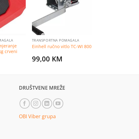
listu
listu
želja
želja
MAGALA
TRANSPORTNA POMAGALA
mjeranje
Einhell ručno vitlo TC-WI 800
kg crveni
99,00
KM
DRUŠTVENE MREŽE
OBI Viber grupa