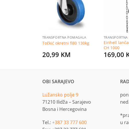
listu
listu
želja
želja
TNA POMAGALA
TRANSPORTNA POMAGALA
TRANSPORTNA
talni okretni sa
Einhell lanča
Točkić okretni fi80 130kg
i fi50 40kg
CH 1000
KM
20,99
KM
169,00
OBI SARAJEVO
RAD
Lužansko polje 9
pon.
71210 Ilidža – Sarajevo
ned
Bosna i Hercegovina
*pr
Tel.:
+387 33 777 600
u r