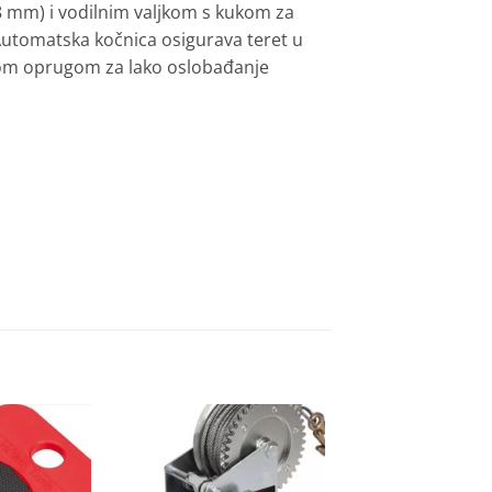
 mm) i vodilnim valjkom s kukom za
Automatska kočnica osigurava teret u
znom oprugom za lako oslobađanje
Dodaj
Dodaj
na
na