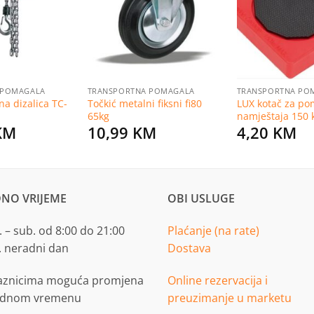
listu
listu
želja
želja
 POMAGALA
TRANSPORTNA POMAGALA
TRANSPORTNA PO
na dizalica TC-
Točkić metalni fiksni fi80
LUX kotač za po
65kg
namještaja 150 
KM
10,99
KM
4,20
KM
NO VRIJEME
OBI USLUGE
 – sub. od 8:00 do 21:00
Plaćanje (na rate)
. neradni dan
Dostava
aznicima moguća promjena
Online rezervacija i
adnom vremenu
preuzimanje u marketu