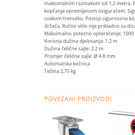
maksimalnim razmakom od 1,2 metra. Pro
kopčanje opremljenom osiguračem. Sigur
svakom trenutku. Postoji sigurnosna ko
držača. Ručno vitlo nije prikladno za diz
Maksimalno potezno opterećenje: 1000
Korisna dužina djelovanja: 1.2 m
Dužina čelične sajle: 2.2 m
Promjer čelične sajle: Ø 4.8 mm
Automatska kočnica
Težina 2,75 kg
POVEZANI PROIZVODI
Dodaj
Dodaj
na
na