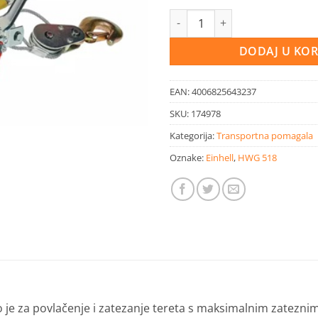
Einhell ručno vitlo TC-LW 100 k
DODAJ U KO
EAN:
4006825643237
SKU:
174978
Kategorija:
Transportna pomagala
Oznake:
Einhell
,
HWG 518
o je za povlačenje i zatezanje tereta s maksimalnim zatezni