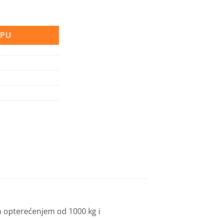
oličina
RPU
m opterećenjem od 1000 kg i