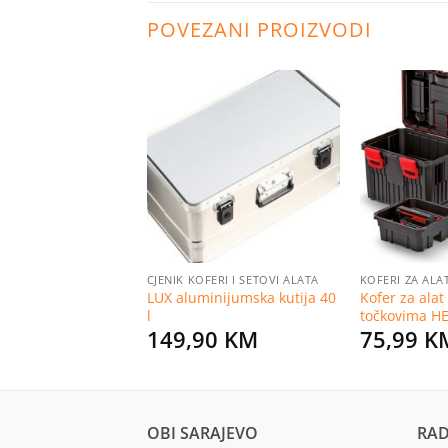
POVEZANI PROIZVODI
Dodaj
Dodaj
na
na
listu
listu
želja
želja
ERI I SETOVI ALATA
CJENIK KOFERI I SETOVI ALATA
KOFERI ZA ALA
 za alat univerzalni
LUX aluminijumska kutija 40
Kofer za ala
eleni
l
točkovima H
KM
149,90
KM
75,99
K
OBI SARAJEVO
RAD