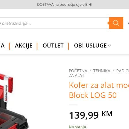
DOSTAVA na području cijele BiH!
JA
AKCIJE
OUTLET
OBI USLUGE
POČETNA
/
TEHNIKA
/
RADIO
ZA ALAT
Kofer za alat mo
Dodaj
na
Block LOG 50
listu
želja
139,99
KM
Na stanju