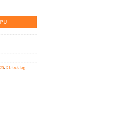
k LOG 50 količina
RPU
025
,
X block log