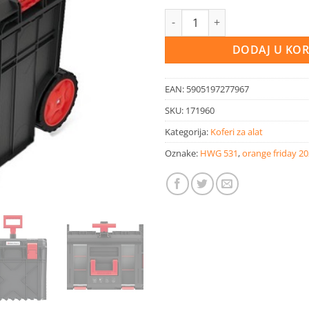
Kofer za alat modularni X-Bloc
DODAJ U KO
EAN:
5905197277967
SKU:
171960
Kategorija:
Koferi za alat
Oznake:
HWG 531
,
orange friday 2