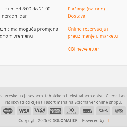
 – sub. od 8:00 do 21:00
Plaćanje (na rate)
. neradni dan
Dostava
aznicima moguća promjena
Online rezervacija i
adnom vremenu
preuzimanje u marketu
OBI neweletter
a greške u cjenovnom, tehničkom i tekstualnom opisu. Cijene i a
razlikovati od cijena i asortimana na Solomaher online shopu.
asterCard
Maestro
Visa
Visa
American
Dinners
Invoice
Bank
C
Electron
Express
Club
Transfer
Copyright 2026 ©
SOLOMAHER
| Powered by
lll
D