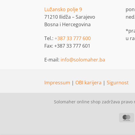
Lužansko polje 9
pon.
71210 Ilidža – Sarajevo
ned
Bosna i Hercegovina
*pr
Tel.:
+387 33 777 600
u r
Fax: +387 33 777 601
E-mail:
info@solomaher.ba
Impressum
|
OBI karijera
|
Sigurnost
Solomaher online shop zadržava pravo n
M