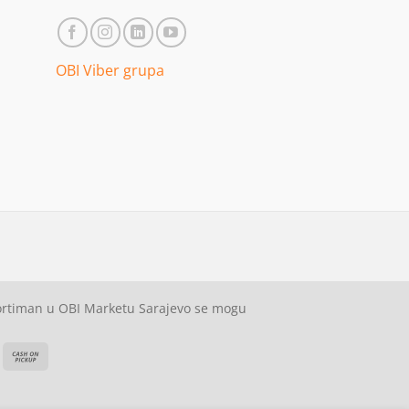
OBI Viber grupa
sortiman u OBI Marketu Sarajevo se mogu
ash
Cash
On
on
elivery
Pickup