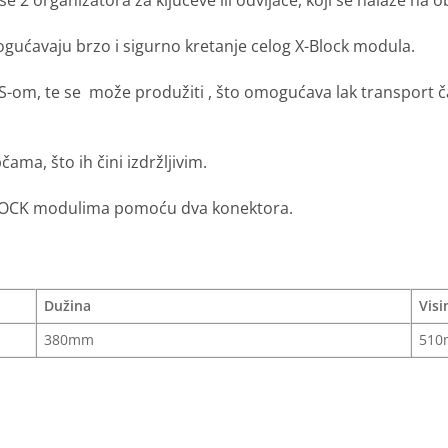
ogućavaju brzo i sigurno kretanje celog X-Block modula.
om, te se može produžiti , što omogućava lak transport čak i
ma, što ih čini izdržljivim.
BLOCK modulima pomoću dva konektora.
Dužina
Visi
380mm
51