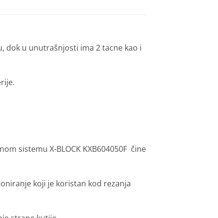
u, dok
u
unutrašnjosti ima 2 tacne kao i
ije.
rtnom sistemu X-BLOCK KXB604050F čine
niranje koji je koristan kod rezanja
je strane kutije.