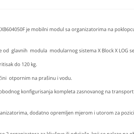
G KXB604050F je mobilni modul sa organizatorima na poklopc
e od glavnih modula modularnog sistema X Block X LOG ser
ritisak do 120 kg.
 čini otpornim na prašinu i vodu.
slobodnog konfigurisanja kompleta zasnovanog na transpo
ganizatorima, dodatno opremljen mjerom i utorom za pozicio
2 organizatora za ključeve ili odvijače, koji se nalaze na ob