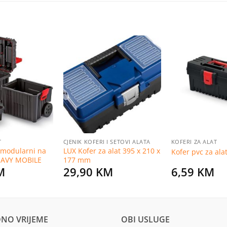
Dodaj
Dodaj
na
na
listu
listu
želja
želja
T
CJENIK KOFERI I SETOVI ALATA
KOFERI ZA ALAT
t modularni na
LUX Kofer za alat 395 x 210 x
Kofer pvc za ala
EAVY MOBILE
177 mm
M
29,90
KM
6,59
KM
NO VRIJEME
OBI USLUGE