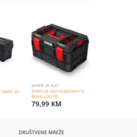
Dodaj
Dodaj
na
na
listu
listu
želja
želja
KOFERI ZA ALAT
Kofer za alat modularni X-
t DARK 30
Block LOG 30
79,99
KM
DRUŠTVENE MREŽE