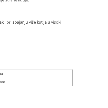
 pri spajanju više kutija u visoki
na
0mm