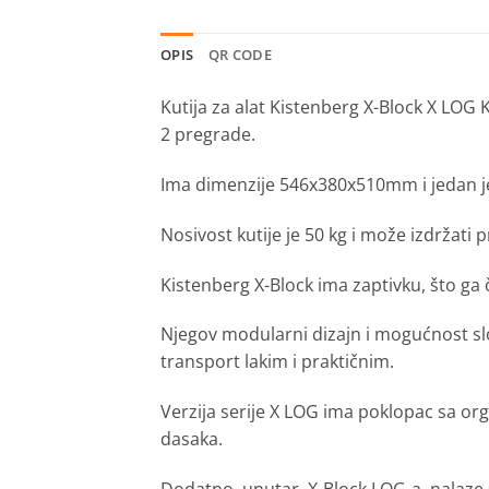
OPIS
QR CODE
Kutija za alat Kistenberg X-Block X LO
2 pregrade.
Ima dimenzije 546x380x510mm i jedan j
Nosivost kutije je 50 kg i može izdržati p
Kistenberg X-Block ima zaptivku, što ga
Njegov modularni dizajn i mogućnost 
transport lakim i praktičnim.
Verzija serije X LOG ima poklopac sa or
dasaka.
Dodatno, unutar X-Block LOG-a nalaze se 