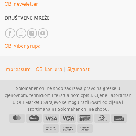
OBI neweletter
DRUŠTVENE MREŽE
OBI Viber grupa
Impressum
|
OBI karijera
|
Sigurnost
Solomaher online shop zadržava pravo na greške u
cjenovnom, tehničkom i tekstualnom opisu. Cijene i asortiman
u OBI Marketu Sarajevo se mogu razlikovati od cijena i
asortimana na Solomaher online shopu.
MasterCard
Maestro
Visa
Visa
American
Dinners
Invoi
Electron
Express
Club
Bank
Cash
Cash
Transfer
On
on