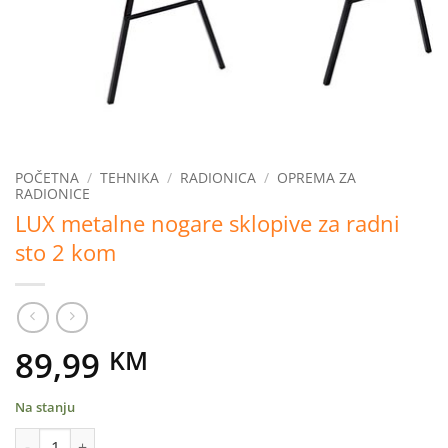
POČETNA
/
TEHNIKA
/
RADIONICA
/
OPREMA ZA
RADIONICE
LUX metalne nogare sklopive za radni
sto 2 kom
89,99
KM
Na stanju
LUX metalne nogare sklopive za radni sto 2 kom količina