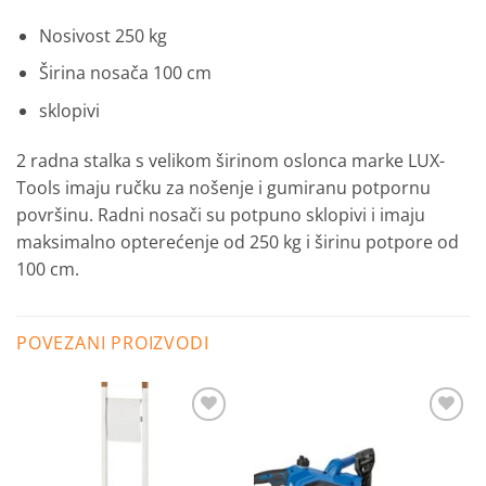
Nosivost 250 kg
Širina nosača 100 cm
sklopivi
2 radna stalka s velikom širinom oslonca marke LUX-
Tools imaju ručku za nošenje i gumiranu potpornu
površinu.
Radni nosači su potpuno sklopivi i imaju
maksimalno opterećenje od 250 kg i širinu potpore od
100 cm.
POVEZANI PROIZVODI
Dodaj
Dodaj
na
na
listu
listu
želja
želja