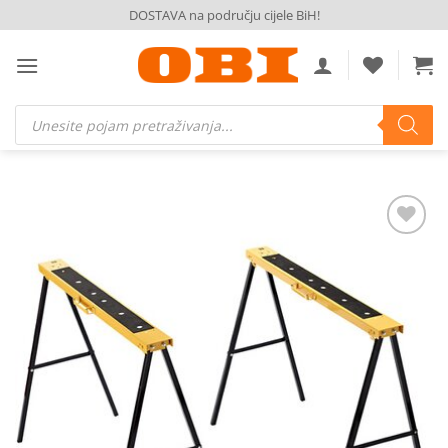
Skip
DOSTAVA na području cijele BiH!
to
content
Products
search
Dodaj
na
listu
želja