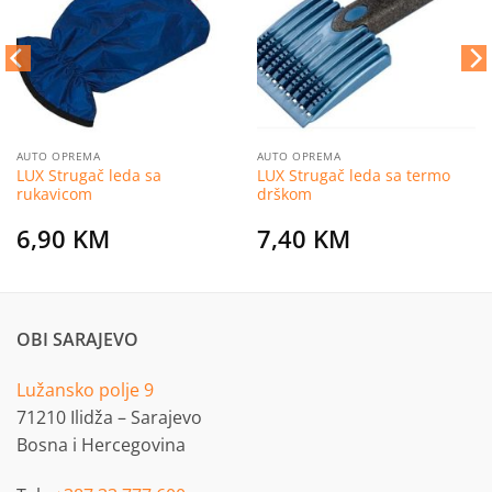
listu
listu
želja
želja
AUTO OPREMA
AUTO OPREMA
LUX Strugač leda sa
LUX Strugač leda sa termo
rukavicom
drškom
6,90
KM
7,40
KM
OBI SARAJEVO
Lužansko polje 9
71210 Ilidža – Sarajevo
Bosna i Hercegovina