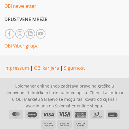
OBI neweletter
DRUŠTVENE MREŽE
OBI Viber grupa
Impressum
|
OBI karijera
|
Sigurnost
Solomaher online shop zadržava pravo na greške u
cjenovnom, tehničkom i tekstualnom opisu. Cijene i asortiman
u OBI Marketu Sarajevo se mogu razlikovati od cijena i
asortimana na Solomaher online shopu.
MasterCard
Maestro
Visa
Visa
American
Dinners
Invoi
Electron
Express
Club
Bank
Cash
Cash