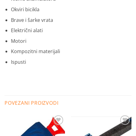
Okviri bicikla
Brave i šarke vrata
Električni alati
Motori
Kompozitni materijali
Ispusti
POVEZANI PROIZVODI
Dodaj
Dodaj
na
na