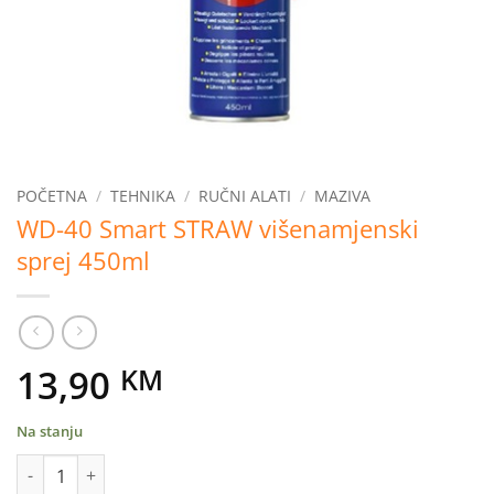
POČETNA
/
TEHNIKA
/
RUČNI ALATI
/
MAZIVA
WD-40 Smart STRAW višenamjenski
sprej 450ml
13,90
KM
Na stanju
WD-40 Smart STRAW višenamjenski sprej 450ml količina