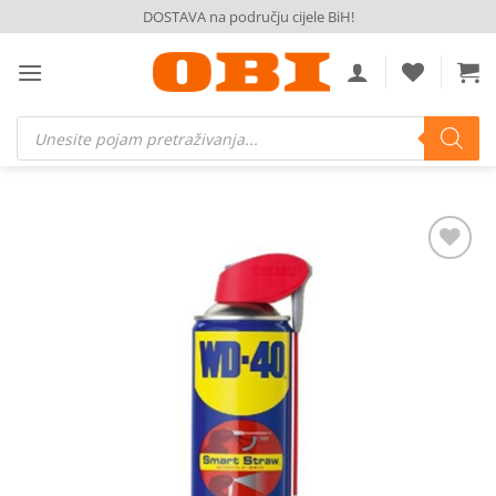
Skip
DOSTAVA na području cijele BiH!
to
content
Products
search
Dodaj
na
listu
želja