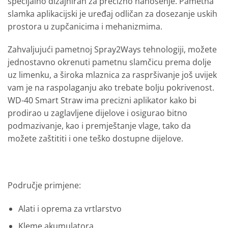
specijalno dizajniran za precizno nanošenje. Pametna
slamka aplikacijski je uređaj odličan za dosezanje uskih
prostora u zupčanicima i mehanizmima.
Zahvaljujući pametnoj Spray2Ways tehnologiji, možete
jednostavno okrenuti pametnu slamčicu prema dolje
uz limenku, a široka mlaznica za raspršivanje još uvijek
vam je na raspolaganju ako trebate bolju pokrivenost.
WD-40 Smart Straw ima precizni aplikator kako bi
prodirao u zaglavljene dijelove i osigurao bitno
podmazivanje, kao i premještanje vlage, tako da
možete zaštititi i one teško dostupne dijelove.
Područje primjene:
Alati i oprema za vrtlarstvo
Kleme akumulatora