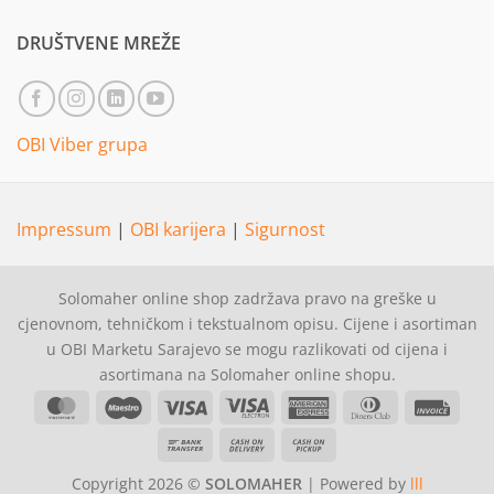
DRUŠTVENE MREŽE
OBI Viber grupa
Impressum
|
OBI karijera
|
Sigurnost
Solomaher online shop zadržava pravo na greške u
cjenovnom, tehničkom i tekstualnom opisu. Cijene i asortiman
u OBI Marketu Sarajevo se mogu razlikovati od cijena i
asortimana na Solomaher online shopu.
MasterCard
Maestro
Visa
Visa
American
Dinners
Invoi
Electron
Express
Club
Bank
Cash
Cash
Transfer
On
on
Copyright 2026 ©
SOLOMAHER
| Powered by
lll
Delivery
Pickup