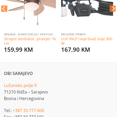
želja
želja
GRIJANJE, KLIMATIZACIJA I VENTILACIJA
MOLERSKI PRIBOR
Stropni ventilator, promjer 76
LUX HVLP raspršivač boje 800
cm
W
159,99
KM
167,90
KM
OBI SARAJEVO
Lužansko polje 9
71210 Ilidža – Sarajevo
Bosna i Hercegovina
Tel.:
+387 33 777 600
Fax: +387 33 777 601