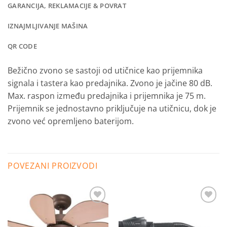
GARANCIJA, REKLAMACIJE & POVRAT
IZNAJMLJIVANJE MAŠINA
QR CODE
Bežično zvono se sastoji od utičnice kao prijemnika
signala i tastera kao predajnika. Zvono je jačine 80 dB.
Max. raspon između predajnika i prijemnika je 75 m.
Prijemnik se jednostavno priključuje na utičnicu, dok je
zvono već opremljeno baterijom.
POVEZANI PROIZVODI
Dodaj
Dodaj
na
na
listu
listu