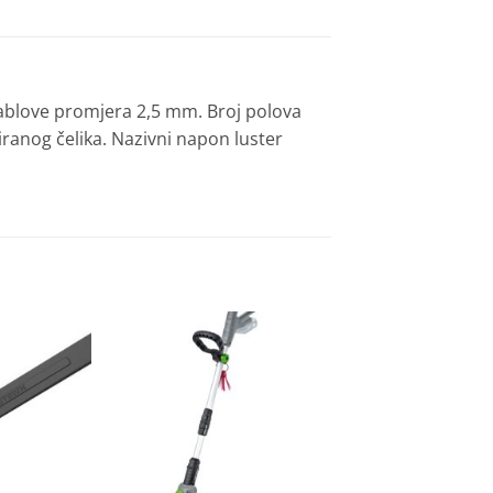
 kablove promjera 2,5 mm. Broj polova
iranog čelika. Nazivni napon luster
Dodaj
Dodaj
na
na
listu
listu
želja
želja