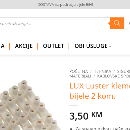
DOSTAVA na području cijele BiH!
JA
AKCIJE
OUTLET
OBI USLUGE
POČETNA
/
TEHNIKA
/
SIGU
MATERIJALI
/
KABLOVSKE SPOJ
LUX Luster kle
Dodaj
na
bijele 2 kom.
listu
želja
3,50
KM
Za spajanje dva ili više k