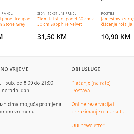
I PANELI
ZIDNI TEKSTILNI PANELI
ROŠTILJI
ni panel trougao
Zidni tekstilni panel 60 cm x
Jamestown strug
m Stone Grey
30 cm Sapphire Velvet
čišćenje roštilja
M
31,50
KM
10,90
KM
NO VRIJEME
OBI USLUGE
 – sub. od 8:00 do 21:00
Plaćanje (na rate)
. neradni dan
Dostava
aznicima moguća promjena
Online rezervacija i
adnom vremenu
preuzimanje u marketu
OBI neweletter