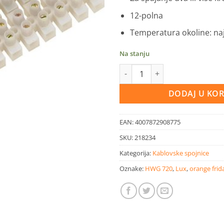
12-polna
Temperatura okoline: naj
Na stanju
LUX Luster kleme 2,5 mm bijele
DODAJ U KO
EAN:
4007872908775
SKU:
218234
Kategorija:
Kablovske spojnice
Oznake:
HWG 720
,
Lux
,
orange frid