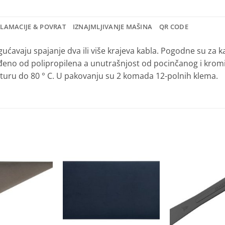
KLAMACIJE & POVRAT
IZNAJMLJIVANJE MAŠINA
QR CODE
gućavaju spajanje dva ili više krajeva kabla. Pogodne su za
rađeno od polipropilena a unutrašnjost od pocinčanog i krom
uru do 80 ° C. U pakovanju su 2 komada 12-polnih klema.
Dodaj
Dodaj
na
na
listu
listu
želja
želja