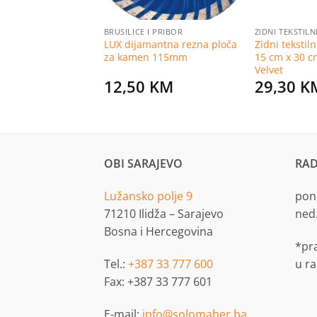
ZA KUPATILO
BRUSILICE I PRIBOR
ZIDNI TEKSTILN
 jednoručna za
LUX dijamantna rezna ploča
Zidni tekstil
 FORTH
za kamen 115mm
15 cm x 30 c
Velvet
12,50
KM
29,30
K
al
Current
KM
price
is:
 KM.
29,99 KM.
OBI SARAJEVO
RAD
Lužansko polje 9
pon.
71210 Ilidža – Sarajevo
ned
Bosna i Hercegovina
*pr
Tel.:
+387 33 777 600
u r
Fax: +387 33 777 601
E-mail:
info@solomaher.ba