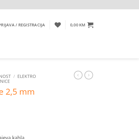
PRIJAVA / REGISTRACIJA
0,00
KM
RNOST
/
ELEKTRO
NICE
me 2,5 mm
rajeva kabla