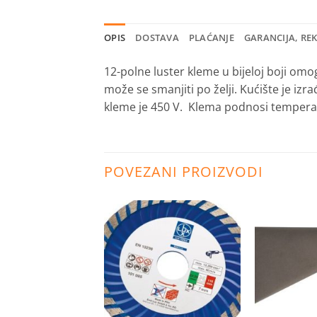
OPIS
DOSTAVA
PLAĆANJE
GARANCIJA, RE
12-polne luster kleme u bijeloj boji omo
može se smanjiti po želji. Kućište je iz
kleme je 450 V. Klema podnosi temperat
POVEZANI PROIZVODI
Dodaj
Dodaj
na
na
listu
listu
želja
želja