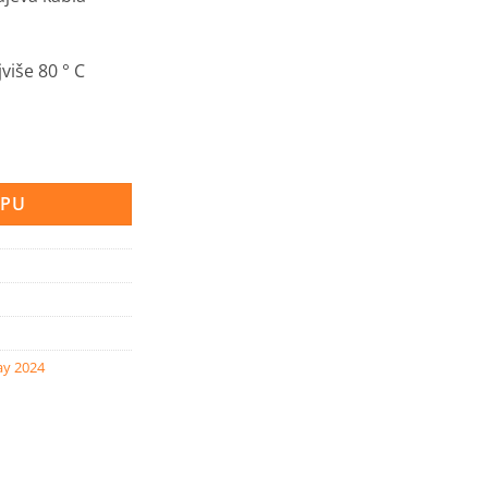
više 80 ° C
 2 kom. količina
RPU
ay 2024