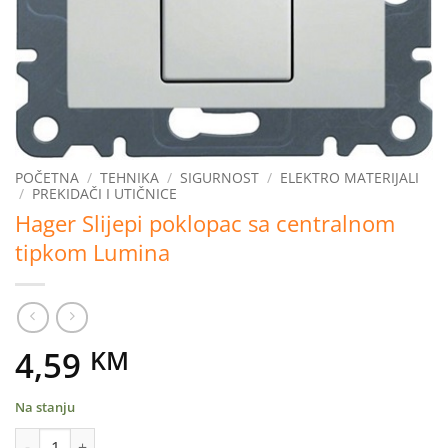
POČETNA
/
TEHNIKA
/
SIGURNOST
/
ELEKTRO MATERIJALI
/
PREKIDAČI I UTIČNICE
Hager Slijepi poklopac sa centralnom
tipkom Lumina
4,59
KM
Na stanju
Hager Slijepi poklopac sa centralnom tipkom Lumina količina