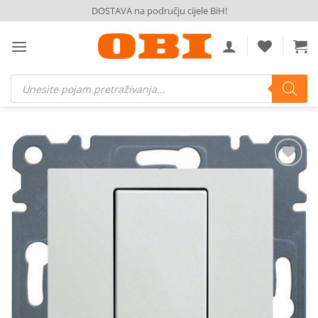
Skip
DOSTAVA na području cijele BiH!
to
content
Products
search
Dodaj
na
listu
želja