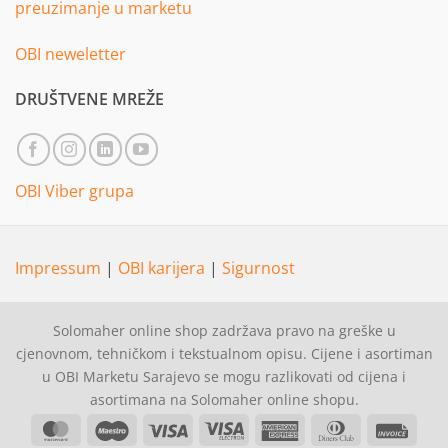
preuzimanje u marketu
OBI neweletter
DRUŠTVENE MREŽE
OBI Viber grupa
Impressum
|
OBI karijera
|
Sigurnost
Solomaher online shop zadržava pravo na greške u
cjenovnom, tehničkom i tekstualnom opisu. Cijene i asortiman
u OBI Marketu Sarajevo se mogu razlikovati od cijena i
asortimana na Solomaher online shopu.
MasterCard
Maestro
Visa
Visa
American
Dinners
Invoi