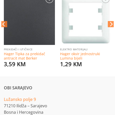
Dodaj
Dodaj
na
na
listu
listu
želja
želja
PREKIDAČI I UTIČNICE
ELEKTRO MATERIJALI
Hager Tipka za prekidač
Hager okvir jednostruki
antracit mat Berker
Lumina bijeli
3,59
KM
1,29
KM
OBI SARAJEVO
Lužansko polje 9
71210 Ilidža – Sarajevo
Bosna i Hercegovina