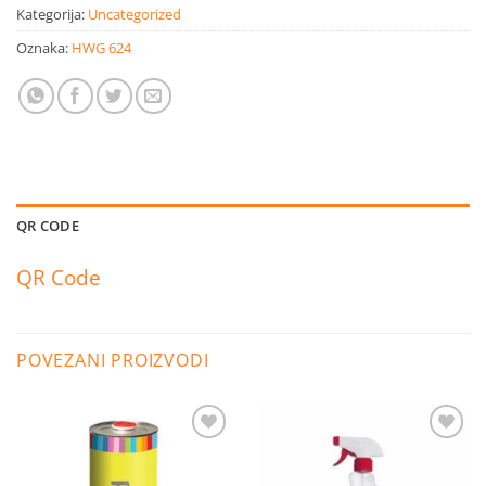
Kategorija:
Uncategorized
Oznaka:
HWG 624
QR CODE
QR Code
POVEZANI PROIZVODI
Dodaj
Dodaj
na
na
listu
listu