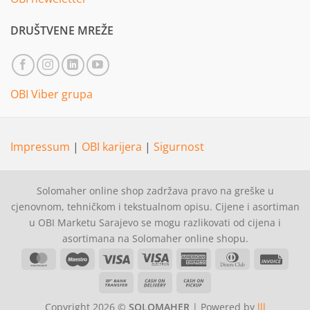
DRUŠTVENE MREŽE
OBI Viber grupa
Impressum
|
OBI karijera
|
Sigurnost
Solomaher online shop zadržava pravo na greške u
cjenovnom, tehničkom i tekstualnom opisu. Cijene i asortiman
u OBI Marketu Sarajevo se mogu razlikovati od cijena i
asortimana na Solomaher online shopu.
MasterCard
Maestro
Visa
Visa
American
Dinners
Invoi
Electron
Express
Club
Bank
Cash
Cash
Transfer
On
on
Copyright 2026 ©
SOLOMAHER
| Powered by
lll